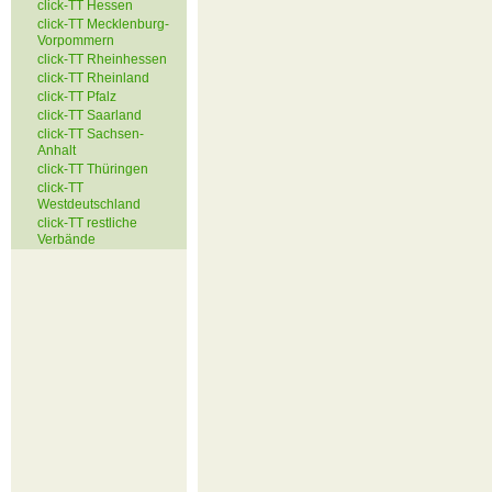
click-TT Hessen
click-TT Mecklenburg-
Vorpommern
click-TT Rheinhessen
click-TT Rheinland
click-TT Pfalz
click-TT Saarland
click-TT Sachsen-
Anhalt
click-TT Thüringen
click-TT
Westdeutschland
click-TT restliche
Verbände