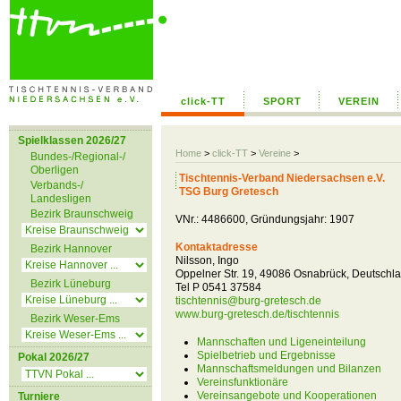
click-TT
SPORT
VEREIN
Spielklassen 2026/27
Home
>
click-TT
>
Vereine
>
Bundes-/Regional-/
Oberligen
Tischtennis-Verband Niedersachsen e.V.
Verbands-/
TSG Burg Gretesch
Landesligen
Bezirk Braunschweig
VNr.: 4486600, Gründungsjahr: 1907
Kontaktadresse
Bezirk Hannover
Nilsson, Ingo
Oppelner Str. 19, 49086 Osnabrück, Deutschl
Bezirk Lüneburg
Tel P 0541 37584
tischtennis@burg-gretesch.de
www.burg-gretesch.de/tischtennis
Bezirk Weser-Ems
Mannschaften und Ligeneinteilung
Spielbetrieb und Ergebnisse
Pokal 2026/27
Mannschaftsmeldungen und Bilanzen
Vereinsfunktionäre
Vereinsangebote und Kooperationen
Turniere