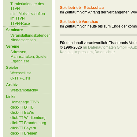
Turnierkalender des
Spielbetrieb - Rückschau
TTVN
Im Zeitraum vom Anfang der vergangenen Woc
mini-Meisterschaften
im TTVN
Spielbetrieb Vorschau
TTVN-Race
Im Zeitraum von heute bis zum Ende der kom
Seminare
Veranstaltungskalender
Niedersachsen
Für den Inhalt verantwortlich: Tischtennis-Ve
Vereine
© 1999-2026
nu Datenautomaten GmbH - Autom
Adressen,
Kontakt
,
Impressum
,
Datenschutz
Mannschaften, Spieler,
Ergebnisse
Spieler
Wechselliste
Q-TTR-Liste
Archiv
Wettkampfarchiv
Links
Homepage TTVN
click-TT DTTB
click-TT BaWü
click-TT Württemberg
click-TT Brandenburg
click-TT Bayern
click-TT Bremen