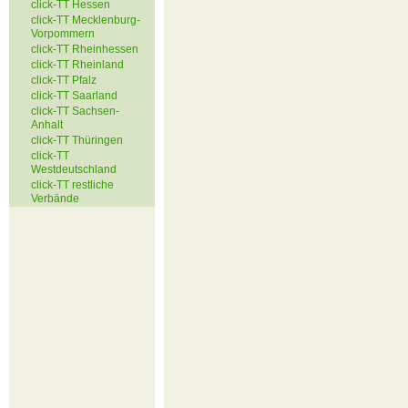
click-TT Hessen
click-TT Mecklenburg-
Vorpommern
click-TT Rheinhessen
click-TT Rheinland
click-TT Pfalz
click-TT Saarland
click-TT Sachsen-
Anhalt
click-TT Thüringen
click-TT
Westdeutschland
click-TT restliche
Verbände