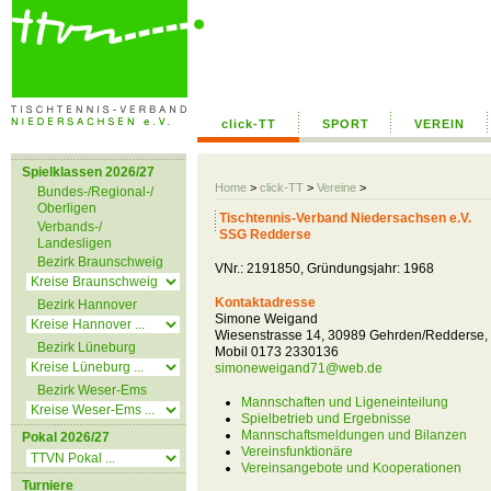
click-TT
SPORT
VEREIN
Spielklassen 2026/27
Home
>
click-TT
>
Vereine
>
Bundes-/Regional-/
Oberligen
Tischtennis-Verband Niedersachsen e.V.
Verbands-/
SSG Redderse
Landesligen
Bezirk Braunschweig
VNr.: 2191850, Gründungsjahr: 1968
Kontaktadresse
Bezirk Hannover
Simone Weigand
Wiesenstrasse 14, 30989 Gehrden/Redderse,
Bezirk Lüneburg
Mobil 0173 2330136
simoneweigand71@web.de
Bezirk Weser-Ems
Mannschaften und Ligeneinteilung
Spielbetrieb und Ergebnisse
Mannschaftsmeldungen und Bilanzen
Pokal 2026/27
Vereinsfunktionäre
Vereinsangebote und Kooperationen
Turniere