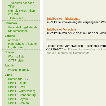
Turnierkalender des
TTVN
mini-Meisterschaften
im TTVN
TTVN-Race
Spielbetrieb - Rückschau
Im Zeitraum vom Anfang der vergangenen Woc
Seminare
Veranstaltungskalender
Spielbetrieb Vorschau
Niedersachsen
Im Zeitraum von heute bis zum Ende der kom
Vereine
Adressen,
Mannschaften, Spieler,
Für den Inhalt verantwortlich: Tischtennis-Ve
Ergebnisse
© 1999-2026
nu Datenautomaten GmbH - Autom
Spieler
Kontakt
,
Impressum
,
Datenschutz
Wechselliste
Q-TTR-Liste
Archiv
Wettkampfarchiv
Links
Homepage TTVN
click-TT DTTB
click-TT BaWü
click-TT Württemberg
click-TT Brandenburg
click-TT Bayern
click-TT Bremen