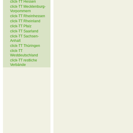
click-TT Hessen
click-TT Mecklenburg-
Vorpommern
click-TT Rheinhessen
click-TT Rheinland
click-TT Pfalz
click-TT Saarland
click-TT Sachsen-
Anhalt
click-TT Thüringen
click-TT
Westdeutschland
click-TT restliche
Verbände