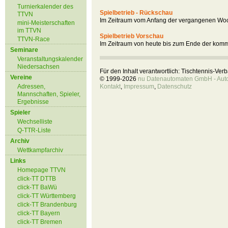
Turnierkalender des
Spielbetrieb - Rückschau
TTVN
Im Zeitraum vom Anfang der vergangenen Woc
mini-Meisterschaften
im TTVN
Spielbetrieb Vorschau
TTVN-Race
Im Zeitraum von heute bis zum Ende der kom
Seminare
Veranstaltungskalender
Niedersachsen
Für den Inhalt verantwortlich: Tischtennis-Ve
Vereine
© 1999-2026
nu Datenautomaten GmbH - Autom
Adressen,
Kontakt
,
Impressum
,
Datenschutz
Mannschaften, Spieler,
Ergebnisse
Spieler
Wechselliste
Q-TTR-Liste
Archiv
Wettkampfarchiv
Links
Homepage TTVN
click-TT DTTB
click-TT BaWü
click-TT Württemberg
click-TT Brandenburg
click-TT Bayern
click-TT Bremen