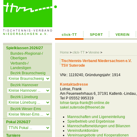
click-TT
SPORT
VEREIN
Spielklassen 2026/27
Home
>
click-TT
>
Vereine
>
Bundes-/Regional-/
Oberligen
Tischtennis-Verband Niedersachsen e.V.
Verbands-/
TSV Suterode
Landesligen
Bezirk Braunschweig
VNr.: 1119240, Gründungsjahr: 1914
Kontaktadresse
Bezirk Hannover
Lohse, Frank
Am Feuerwehrhaus 6, 37191 Katlenb.-Lindau,
Bezirk Lüneburg
Tel P 05552 995319
lohse-tanja-frank@t-online.de
sakel.suterode@freenet.de
Bezirk Weser-Ems
Mannschaften und Ligeneinteilung
Spielbetrieb und Ergebnisse
Pokal 2026/27
Mannschaftsmeldungen und Bilanzen
Vereinsfunktionäre
Vereinsangebote und Kooperationen
Turniere