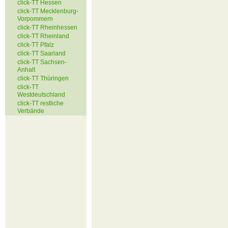
click-TT Hessen
click-TT Mecklenburg-
Vorpommern
click-TT Rheinhessen
click-TT Rheinland
click-TT Pfalz
click-TT Saarland
click-TT Sachsen-
Anhalt
click-TT Thüringen
click-TT
Westdeutschland
click-TT restliche
Verbände