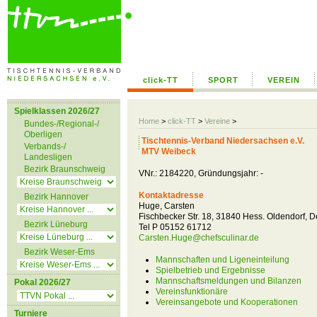
click-TT
SPORT
VEREIN
Spielklassen 2026/27
Home
>
click-TT
>
Vereine
>
Bundes-/Regional-/
Oberligen
Tischtennis-Verband Niedersachsen e.V.
Verbands-/
MTV Weibeck
Landesligen
Bezirk Braunschweig
VNr.: 2184220, Gründungsjahr: -
Kontaktadresse
Bezirk Hannover
Huge, Carsten
Fischbecker Str. 18, 31840 Hess. Oldendorf, 
Bezirk Lüneburg
Tel P 05152 61712
Carsten.Huge@chefsculinar.de
Bezirk Weser-Ems
Mannschaften und Ligeneinteilung
Spielbetrieb und Ergebnisse
Mannschaftsmeldungen und Bilanzen
Pokal 2026/27
Vereinsfunktionäre
Vereinsangebote und Kooperationen
Turniere