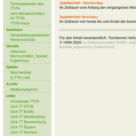
Spielbetrieb - Rückschau
Turnierkalender des
Im Zeitraum vom Anfang der vergangenen Woc
TTVN
mini-Meisterschaften
Spielbetrieb Vorschau
im TTVN
Im Zeitraum von heute bis zum Ende der kom
TTVN-Race
Seminare
Veranstaltungskalender
Für den Inhalt verantwortlich: Tischtennis-Ve
Niedersachsen
© 1999-2026
nu Datenautomaten GmbH - Autom
Vereine
Kontakt
,
Impressum
,
Datenschutz
Adressen,
Mannschaften, Spieler,
Ergebnisse
Spieler
Wechselliste
Q-TTR-Liste
Archiv
Wettkampfarchiv
Links
Homepage TTVN
click-TT DTTB
click-TT BaWü
click-TT Württemberg
click-TT Brandenburg
click-TT Bayern
click-TT Bremen