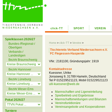
click-TT
SPORT
VEREIN
Spielklassen 2026/27
Home
>
click-TT
>
Vereine
>
Bundes-/Regional-/
Oberligen
Tischtennis-Verband Niedersachsen e.V.
Verbands-/
FC Flegessen-Hasperde
Landesligen
Bezirk Braunschweig
VNr.: 2181100, Gründungsjahr: 1919
Kontaktadresse
Bezirk Hannover
Kuessner, Ulrike
Jonasweg 9, 31789 Hameln, Deutschland
Bezirk Lüneburg
Tel P 015229521123, Mobil 015229521123
ulli-kuessner@web.de
Bezirk Weser-Ems
Mannschaften und Ligeneinteilung
Spielbetrieb und Ergebnisse
Mannschaftsmeldungen und Bilanzen
Pokal 2026/27
Vereinsfunktionäre
Vereinsangebote und Kooperationen
Turniere