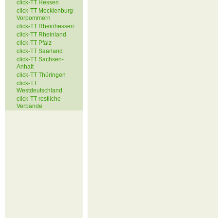
click-TT Hessen
click-TT Mecklenburg-
Vorpommern
click-TT Rheinhessen
click-TT Rheinland
click-TT Pfalz
click-TT Saarland
click-TT Sachsen-
Anhalt
click-TT Thüringen
click-TT
Westdeutschland
click-TT restliche
Verbände