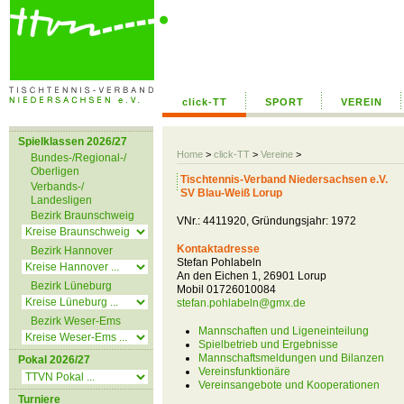
click-TT
SPORT
VEREIN
Spielklassen 2026/27
Home
>
click-TT
>
Vereine
>
Bundes-/Regional-/
Oberligen
Tischtennis-Verband Niedersachsen e.V.
Verbands-/
SV Blau-Weiß Lorup
Landesligen
Bezirk Braunschweig
VNr.: 4411920, Gründungsjahr: 1972
Kontaktadresse
Bezirk Hannover
Stefan Pohlabeln
An den Eichen 1, 26901 Lorup
Bezirk Lüneburg
Mobil 01726010084
stefan.pohlabeln@gmx.de
Bezirk Weser-Ems
Mannschaften und Ligeneinteilung
Spielbetrieb und Ergebnisse
Mannschaftsmeldungen und Bilanzen
Pokal 2026/27
Vereinsfunktionäre
Vereinsangebote und Kooperationen
Turniere