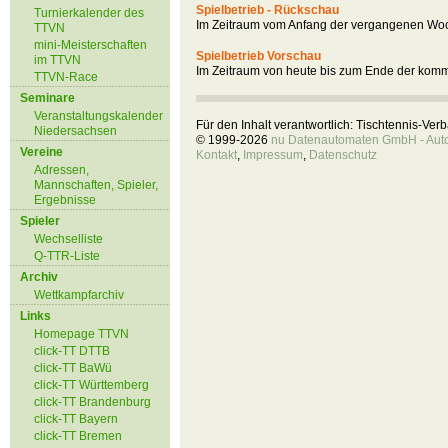
Spielbetrieb - Rückschau
Turnierkalender des
Im Zeitraum vom Anfang der vergangenen Woc
TTVN
mini-Meisterschaften
Spielbetrieb Vorschau
im TTVN
Im Zeitraum von heute bis zum Ende der kom
TTVN-Race
Seminare
Veranstaltungskalender
Für den Inhalt verantwortlich: Tischtennis-Ve
Niedersachsen
© 1999-2026
nu Datenautomaten GmbH - Autom
Vereine
Kontakt
,
Impressum
,
Datenschutz
Adressen,
Mannschaften, Spieler,
Ergebnisse
Spieler
Wechselliste
Q-TTR-Liste
Archiv
Wettkampfarchiv
Links
Homepage TTVN
click-TT DTTB
click-TT BaWü
click-TT Württemberg
click-TT Brandenburg
click-TT Bayern
click-TT Bremen