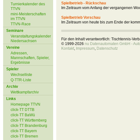
Spielbetrieb - Rückschau
Turnierkalender des
Im Zeitraum vom Anfang der vergangenen Woc
TTVN
mini-Meisterschaften
Spielbetrieb Vorschau
im TTVN
Im Zeitraum von heute bis zum Ende der kom
TTVN-Race
Seminare
Veranstaltungskalender
Für den Inhalt verantwortlich: Tischtennis-Ve
Niedersachsen
© 1999-2026
nu Datenautomaten GmbH - Autom
Vereine
Kontakt
,
Impressum
,
Datenschutz
Adressen,
Mannschaften, Spieler,
Ergebnisse
Spieler
Wechselliste
Q-TTR-Liste
Archiv
Wettkampfarchiv
Links
Homepage TTVN
click-TT DTTB
click-TT BaWü
click-TT Württemberg
click-TT Brandenburg
click-TT Bayern
click-TT Bremen