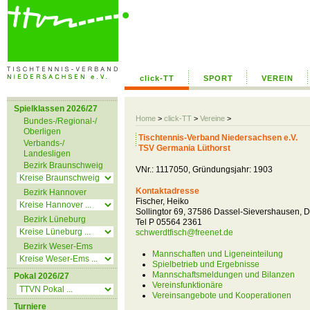
click-TT
SPORT
VEREIN
Spielklassen 2026/27
Home
>
click-TT
>
Vereine
>
Bundes-/Regional-/
Oberligen
Tischtennis-Verband Niedersachsen e.V.
Verbands-/
TSV Germania Lüthorst
Landesligen
Bezirk Braunschweig
VNr.: 1117050, Gründungsjahr: 1903
Kontaktadresse
Bezirk Hannover
Fischer, Heiko
Sollingtor 69, 37586 Dassel-Sievershausen, 
Bezirk Lüneburg
Tel P 05564 2361
schwerdtfisch@freenet.de
Bezirk Weser-Ems
Mannschaften und Ligeneinteilung
Spielbetrieb und Ergebnisse
Mannschaftsmeldungen und Bilanzen
Pokal 2026/27
Vereinsfunktionäre
Vereinsangebote und Kooperationen
Turniere