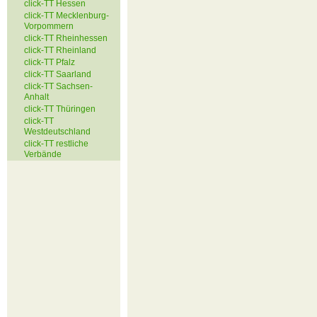
click-TT Hessen
click-TT Mecklenburg-
Vorpommern
click-TT Rheinhessen
click-TT Rheinland
click-TT Pfalz
click-TT Saarland
click-TT Sachsen-
Anhalt
click-TT Thüringen
click-TT
Westdeutschland
click-TT restliche
Verbände