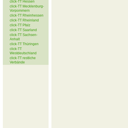
click-TT Hessen
click-TT Mecklenburg-
Vorpommern
click-TT Rheinhessen
click-TT Rheinland
click-TT Pfalz
click-TT Saarland
click-TT Sachsen-
Anhalt
click-TT Thüringen
click-TT
Westdeutschland
click-TT restliche
Verbände