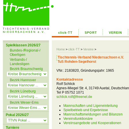
click-TT
SPORT
VEREIN
Spielklassen 2026/27
Home
>
click-TT
>
Vereine
>
Bundes-/Regional-/
Oberligen
Tischtennis-Verband Niedersachsen e.V.
Verbands-/
TuS Rohden-Segelhorst
Landesligen
Bezirk Braunschweig
VNr.: 2183820, Gründungsjahr: 1965
Kontaktadresse
Bezirk Hannover
Rolf Schlick
Agnes-Miegel Str. 4, 31749 Auetal, Deutschla
Bezirk Lüneburg
Tel P 05752 1071
schlick.rolf@freenet.de
Bezirk Weser-Ems
Mannschaften und Ligeneinteilung
Spielbetrieb und Ergebnisse
Mannschaftsmeldungen und Bilanzen
Pokal 2026/27
Vereinsfunktionäre
Vereinsangebote und Kooperationen
Turniere