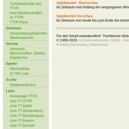
Spielbetrieb - Rückschau
Turnierkalender des
Im Zeitraum vom Anfang der vergangenen Woc
TTVN
mini-Meisterschaften
Spielbetrieb Vorschau
im TTVN
Im Zeitraum von heute bis zum Ende der kom
TTVN-Race
Seminare
Veranstaltungskalender
Für den Inhalt verantwortlich: Tischtennis-Ve
Niedersachsen
© 1999-2026
nu Datenautomaten GmbH - Autom
Vereine
Kontakt
,
Impressum
,
Datenschutz
Adressen,
Mannschaften, Spieler,
Ergebnisse
Spieler
Wechselliste
Q-TTR-Liste
Archiv
Wettkampfarchiv
Links
Homepage TTVN
click-TT DTTB
click-TT BaWü
click-TT Württemberg
click-TT Brandenburg
click-TT Bayern
click-TT Bremen