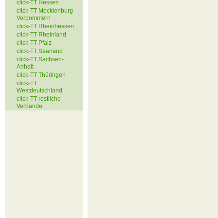
click-TT Hessen
click-TT Mecklenburg-
Vorpommern
click-TT Rheinhessen
click-TT Rheinland
click-TT Pfalz
click-TT Saarland
click-TT Sachsen-
Anhalt
click-TT Thüringen
click-TT
Westdeutschland
click-TT restliche
Verbände