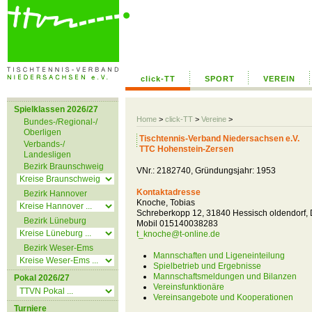
click-TT
SPORT
VEREIN
Spielklassen 2026/27
Home
>
click-TT
>
Vereine
>
Bundes-/Regional-/
Oberligen
Tischtennis-Verband Niedersachsen e.V.
Verbands-/
TTC Hohenstein-Zersen
Landesligen
Bezirk Braunschweig
VNr.: 2182740, Gründungsjahr: 1953
Kontaktadresse
Bezirk Hannover
Knoche, Tobias
Schreberkopp 12, 31840 Hessisch oldendorf,
Bezirk Lüneburg
Mobil 015140038283
t_knoche@t-online.de
Bezirk Weser-Ems
Mannschaften und Ligeneinteilung
Spielbetrieb und Ergebnisse
Mannschaftsmeldungen und Bilanzen
Pokal 2026/27
Vereinsfunktionäre
Vereinsangebote und Kooperationen
Turniere