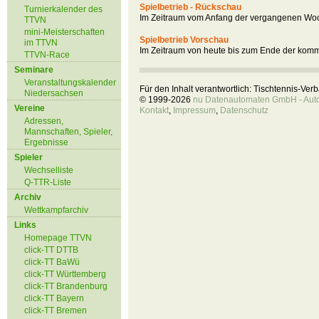
Spielbetrieb - Rückschau
Turnierkalender des
Im Zeitraum vom Anfang der vergangenen Woc
TTVN
mini-Meisterschaften
Spielbetrieb Vorschau
im TTVN
Im Zeitraum von heute bis zum Ende der kom
TTVN-Race
Seminare
Veranstaltungskalender
Für den Inhalt verantwortlich: Tischtennis-Ve
Niedersachsen
© 1999-2026
nu Datenautomaten GmbH - Autom
Vereine
Kontakt
,
Impressum
,
Datenschutz
Adressen,
Mannschaften, Spieler,
Ergebnisse
Spieler
Wechselliste
Q-TTR-Liste
Archiv
Wettkampfarchiv
Links
Homepage TTVN
click-TT DTTB
click-TT BaWü
click-TT Württemberg
click-TT Brandenburg
click-TT Bayern
click-TT Bremen