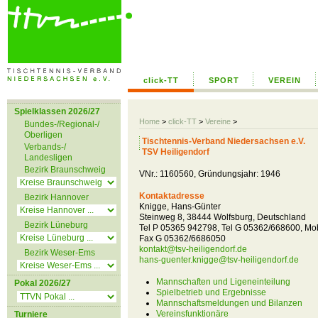
click-TT
SPORT
VEREIN
Spielklassen 2026/27
Home
>
click-TT
>
Vereine
>
Bundes-/Regional-/
Oberligen
Tischtennis-Verband Niedersachsen e.V.
Verbands-/
TSV Heiligendorf
Landesligen
Bezirk Braunschweig
VNr.: 1160560, Gründungsjahr: 1946
Kontaktadresse
Bezirk Hannover
Knigge, Hans-Günter
Steinweg 8, 38444 Wolfsburg, Deutschland
Bezirk Lüneburg
Tel P 05365 942798, Tel G 05362/668600, Mo
Fax G 05362/6686050
kontakt@tsv-heiligendorf.de
Bezirk Weser-Ems
hans-guenter.knigge@tsv-heiligendorf.de
Mannschaften und Ligeneinteilung
Pokal 2026/27
Spielbetrieb und Ergebnisse
Mannschaftsmeldungen und Bilanzen
Vereinsfunktionäre
Turniere