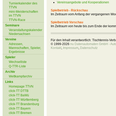
Vereinsangebote und Kooperationen
Turnierkalender des
TTVN
Spielbetrieb - Rückschau
mini-Meisterschaften
Im Zeitraum vom Anfang der vergangenen Woc
im TTVN
TTVN-Race
Spielbetrieb Vorschau
Seminare
Im Zeitraum von heute bis zum Ende der kom
Veranstaltungskalender
Niedersachsen
Vereine
Für den Inhalt verantwortlich: Tischtennis-Ve
Adressen,
© 1999-2026
nu Datenautomaten GmbH - Autom
Mannschaften, Spieler,
Kontakt
,
Impressum
,
Datenschutz
Ergebnisse
Spieler
Wechselliste
Q-TTR-Liste
Archiv
Wettkampfarchiv
Links
Homepage TTVN
click-TT DTTB
click-TT BaWü
click-TT Württemberg
click-TT Brandenburg
click-TT Bayern
click-TT Bremen