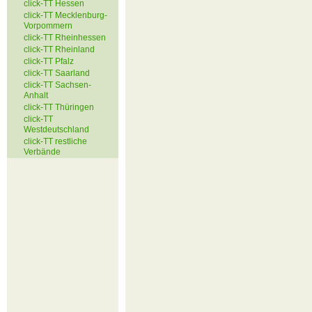
click-TT Hessen
click-TT Mecklenburg-
Vorpommern
click-TT Rheinhessen
click-TT Rheinland
click-TT Pfalz
click-TT Saarland
click-TT Sachsen-
Anhalt
click-TT Thüringen
click-TT
Westdeutschland
click-TT restliche
Verbände