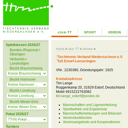
click-TT
SPORT
VEREIN
Spielklassen 2026/27
Home
>
click-TT
>
Vereine
>
Bundes-/Regional-/
Oberligen
Tischtennis-Verband Niedersachsen e.V.
Verbands-/
TuS Estorf-Leeseringen
Landesligen
Bezirk Braunschweig
VNr.: 2230380, Gründungsjahr: 1925
Kontaktadresse
Bezirk Hannover
Tim Lange
Roggenkamp 20, 31629 Estorf, Deutschland
Bezirk Lüneburg
Mobil 4915222763082
tim.lange_estorf@posteo.de
Bezirk Weser-Ems
Mannschaften und Ligeneinteilung
Spielbetrieb und Ergebnisse
Mannschaftsmeldungen und Bilanzen
Pokal 2026/27
Vereinsfunktionäre
Vereinsangebote und Kooperationen
Turniere