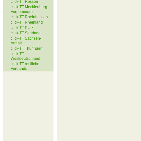
click-TT Hessen
click-TT Mecklenburg-
Vorpommern
click-TT Rheinhessen
click-TT Rheinland
click-TT Pfalz
click-TT Saarland
click-TT Sachsen-
Anhalt
click-TT Thüringen
click-TT
Westdeutschland
click-TT restliche
Verbände