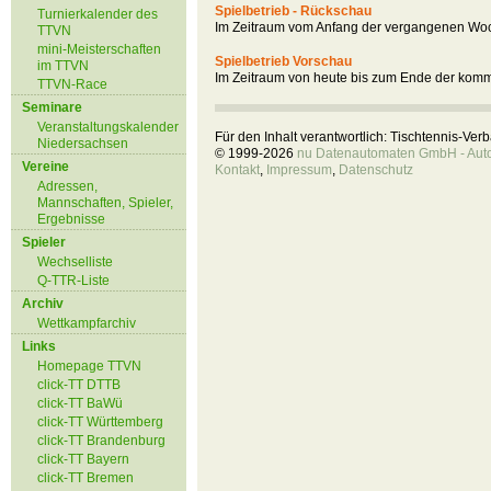
Spielbetrieb - Rückschau
Turnierkalender des
Im Zeitraum vom Anfang der vergangenen Woc
TTVN
mini-Meisterschaften
Spielbetrieb Vorschau
im TTVN
Im Zeitraum von heute bis zum Ende der kom
TTVN-Race
Seminare
Veranstaltungskalender
Für den Inhalt verantwortlich: Tischtennis-Ve
Niedersachsen
© 1999-2026
nu Datenautomaten GmbH - Autom
Vereine
Kontakt
,
Impressum
,
Datenschutz
Adressen,
Mannschaften, Spieler,
Ergebnisse
Spieler
Wechselliste
Q-TTR-Liste
Archiv
Wettkampfarchiv
Links
Homepage TTVN
click-TT DTTB
click-TT BaWü
click-TT Württemberg
click-TT Brandenburg
click-TT Bayern
click-TT Bremen