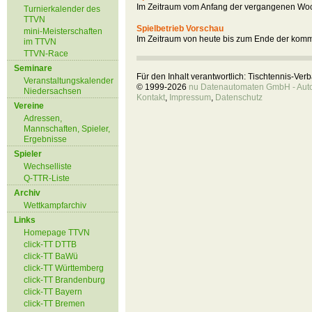
Im Zeitraum vom Anfang der vergangenen Woc
Turnierkalender des
TTVN
Spielbetrieb Vorschau
mini-Meisterschaften
Im Zeitraum von heute bis zum Ende der kom
im TTVN
TTVN-Race
Seminare
Für den Inhalt verantwortlich: Tischtennis-Ve
Veranstaltungskalender
© 1999-2026
nu Datenautomaten GmbH - Autom
Niedersachsen
Kontakt
,
Impressum
,
Datenschutz
Vereine
Adressen,
Mannschaften, Spieler,
Ergebnisse
Spieler
Wechselliste
Q-TTR-Liste
Archiv
Wettkampfarchiv
Links
Homepage TTVN
click-TT DTTB
click-TT BaWü
click-TT Württemberg
click-TT Brandenburg
click-TT Bayern
click-TT Bremen