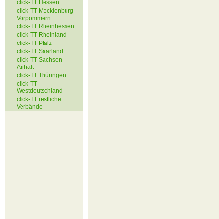
click-TT Hessen
click-TT Mecklenburg-
Vorpommern
click-TT Rheinhessen
click-TT Rheinland
click-TT Pfalz
click-TT Saarland
click-TT Sachsen-
Anhalt
click-TT Thüringen
click-TT
Westdeutschland
click-TT restliche
Verbände