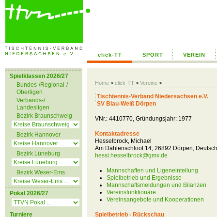
click-TT
SPORT
VEREIN
Spielklassen 2026/27
Home
>
click-TT
>
Vereine
>
Bundes-/Regional-/
Oberligen
Tischtennis-Verband Niedersachsen e.V.
Verbands-/
SV Blau-Weiß Dörpen
Landesligen
Bezirk Braunschweig
VNr.: 4410770, Gründungsjahr: 1977
Kontaktadresse
Bezirk Hannover
Hesselbrock, Michael
Am Dählenschloot 14, 26892 Dörpen, Deutsc
Bezirk Lüneburg
hessi.hesselbrock@gmx.de
Mannschaften und Ligeneinteilung
Bezirk Weser-Ems
Spielbetrieb und Ergebnisse
Mannschaftsmeldungen und Bilanzen
Vereinsfunktionäre
Pokal 2026/27
Vereinsangebote und Kooperationen
Turniere
Spielbetrieb - Rückschau