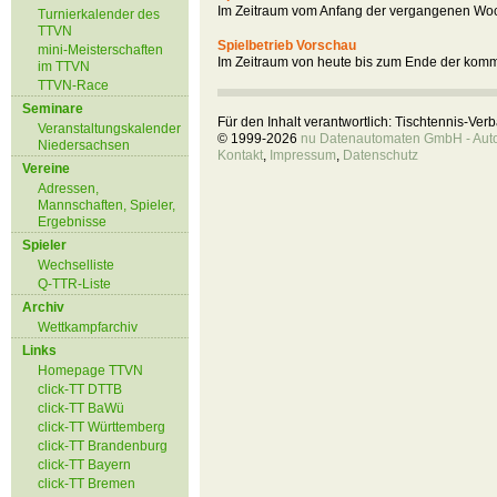
Im Zeitraum vom Anfang der vergangenen Woc
Turnierkalender des
TTVN
Spielbetrieb Vorschau
mini-Meisterschaften
Im Zeitraum von heute bis zum Ende der kom
im TTVN
TTVN-Race
Seminare
Für den Inhalt verantwortlich: Tischtennis-Ve
Veranstaltungskalender
© 1999-2026
nu Datenautomaten GmbH - Autom
Niedersachsen
Kontakt
,
Impressum
,
Datenschutz
Vereine
Adressen,
Mannschaften, Spieler,
Ergebnisse
Spieler
Wechselliste
Q-TTR-Liste
Archiv
Wettkampfarchiv
Links
Homepage TTVN
click-TT DTTB
click-TT BaWü
click-TT Württemberg
click-TT Brandenburg
click-TT Bayern
click-TT Bremen