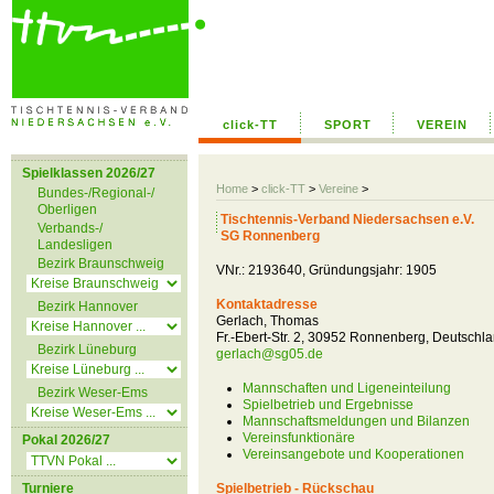
click-TT
SPORT
VEREIN
Spielklassen 2026/27
Home
>
click-TT
>
Vereine
>
Bundes-/Regional-/
Oberligen
Tischtennis-Verband Niedersachsen e.V.
Verbands-/
SG Ronnenberg
Landesligen
Bezirk Braunschweig
VNr.: 2193640, Gründungsjahr: 1905
Kontaktadresse
Bezirk Hannover
Gerlach, Thomas
Fr.-Ebert-Str. 2, 30952 Ronnenberg, Deutschl
Bezirk Lüneburg
gerlach@sg05.de
Mannschaften und Ligeneinteilung
Bezirk Weser-Ems
Spielbetrieb und Ergebnisse
Mannschaftsmeldungen und Bilanzen
Vereinsfunktionäre
Pokal 2026/27
Vereinsangebote und Kooperationen
Turniere
Spielbetrieb - Rückschau