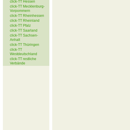
click-TT Hessen
click-TT Mecklenburg-
Vorpommern
click-TT Rheinhessen
click-TT Rheinland
click-TT Pfalz
click-TT Saarland
click-TT Sachsen-
Anhalt
click-TT Thüringen
click-TT
Westdeutschland
click-TT restliche
Verbände