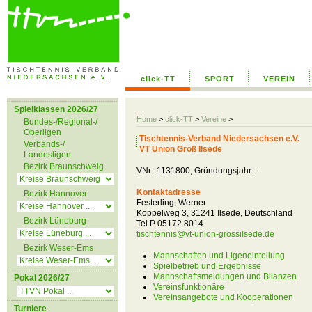
click-TT
SPORT
VEREIN
Spielklassen 2026/27
Home
>
click-TT
>
Vereine
>
Bundes-/Regional-/
Oberligen
Tischtennis-Verband Niedersachsen e.V.
Verbands-/
VT Union Groß Ilsede
Landesligen
Bezirk Braunschweig
VNr.: 1131800, Gründungsjahr: -
Kontaktadresse
Bezirk Hannover
Festerling, Werner
Koppelweg 3, 31241 Ilsede, Deutschland
Bezirk Lüneburg
Tel P 05172 8014
tischtennis@vt-union-grossilsede.de
Bezirk Weser-Ems
Mannschaften und Ligeneinteilung
Spielbetrieb und Ergebnisse
Mannschaftsmeldungen und Bilanzen
Pokal 2026/27
Vereinsfunktionäre
Vereinsangebote und Kooperationen
Turniere