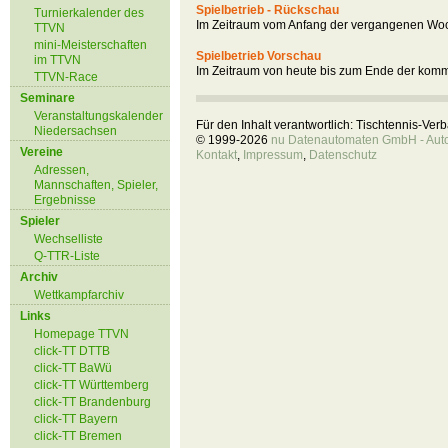
Spielbetrieb - Rückschau
Turnierkalender des
Im Zeitraum vom Anfang der vergangenen Woc
TTVN
mini-Meisterschaften
Spielbetrieb Vorschau
im TTVN
Im Zeitraum von heute bis zum Ende der kom
TTVN-Race
Seminare
Veranstaltungskalender
Für den Inhalt verantwortlich: Tischtennis-Ve
Niedersachsen
© 1999-2026
nu Datenautomaten GmbH - Autom
Vereine
Kontakt
,
Impressum
,
Datenschutz
Adressen,
Mannschaften, Spieler,
Ergebnisse
Spieler
Wechselliste
Q-TTR-Liste
Archiv
Wettkampfarchiv
Links
Homepage TTVN
click-TT DTTB
click-TT BaWü
click-TT Württemberg
click-TT Brandenburg
click-TT Bayern
click-TT Bremen