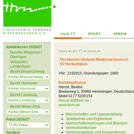
click-TT
SPORT
VEREIN
Spielklassen 2026/27
Home
>
click-TT
>
Vereine
>
Bundes-/Regional-/
Oberligen
Tischtennis-Verband Niedersachsen e.V.
Verbands-/
SV Harkenbleck
Landesligen
Bezirk Braunschweig
VNr.: 2192015, Gründungsjahr: 1960
Kontaktadresse
Bezirk Hannover
Henze, Beatrix
Beekeweg 1, 30966 Hemmingen, Deutschlan
Bezirk Lüneburg
Mobil 0177 5205154
Henze-B@ttsvh.de
www.ttsvh.de
Bezirk Weser-Ems
Mannschaften und Ligeneinteilung
Spielbetrieb und Ergebnisse
Pokal 2026/27
Mannschaftsmeldungen und Bilanzen
Vereinsfunktionäre
Vereinsangebote und Kooperationen
Turniere