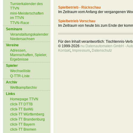
Turnierkalender des
Spielbetrieb - Rückschau
TTVN
Im Zeitraum vom Anfang der vergangenen Woc
mini-Meisterschaften
im TTVN
Spielbetrieb Vorschau
TTVN-Race
Im Zeitraum von heute bis zum Ende der kom
Seminare
Veranstaltungskalender
Niedersachsen
Für den Inhalt verantwortlich: Tischtennis-Ve
Vereine
© 1999-2026
nu Datenautomaten GmbH - Autom
Adressen,
Kontakt
,
Impressum
,
Datenschutz
Mannschaften, Spieler,
Ergebnisse
Spieler
Wechselliste
Q-TTR-Liste
Archiv
Wettkampfarchiv
Links
Homepage TTVN
click-TT DTTB
click-TT BaWü
click-TT Württemberg
click-TT Brandenburg
click-TT Bayern
click-TT Bremen