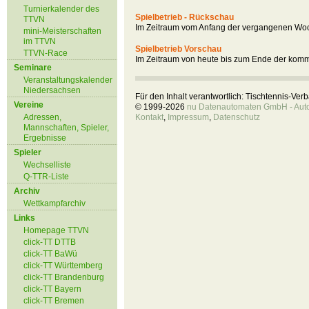
Turnierkalender des
Spielbetrieb - Rückschau
TTVN
Im Zeitraum vom Anfang der vergangenen Woc
mini-Meisterschaften
im TTVN
Spielbetrieb Vorschau
TTVN-Race
Im Zeitraum von heute bis zum Ende der kom
Seminare
Veranstaltungskalender
Niedersachsen
Für den Inhalt verantwortlich: Tischtennis-Ve
Vereine
© 1999-2026
nu Datenautomaten GmbH - Autom
Adressen,
Kontakt
,
Impressum
,
Datenschutz
Mannschaften, Spieler,
Ergebnisse
Spieler
Wechselliste
Q-TTR-Liste
Archiv
Wettkampfarchiv
Links
Homepage TTVN
click-TT DTTB
click-TT BaWü
click-TT Württemberg
click-TT Brandenburg
click-TT Bayern
click-TT Bremen