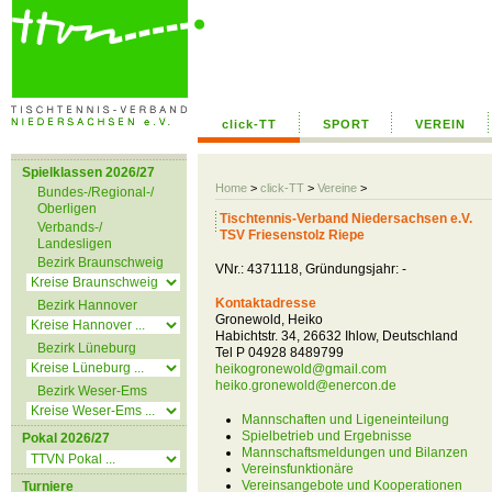
click-TT
SPORT
VEREIN
Spielklassen 2026/27
Home
>
click-TT
>
Vereine
>
Bundes-/Regional-/
Oberligen
Tischtennis-Verband Niedersachsen e.V.
Verbands-/
TSV Friesenstolz Riepe
Landesligen
Bezirk Braunschweig
VNr.: 4371118, Gründungsjahr: -
Kontaktadresse
Bezirk Hannover
Gronewold, Heiko
Habichtstr. 34, 26632 Ihlow, Deutschland
Bezirk Lüneburg
Tel P 04928 8489799
heikogronewold@gmail.com
heiko.gronewold@enercon.de
Bezirk Weser-Ems
Mannschaften und Ligeneinteilung
Spielbetrieb und Ergebnisse
Pokal 2026/27
Mannschaftsmeldungen und Bilanzen
Vereinsfunktionäre
Vereinsangebote und Kooperationen
Turniere