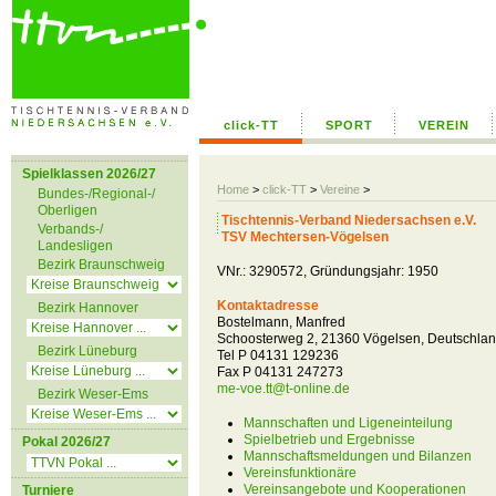
click-TT
SPORT
VEREIN
Spielklassen 2026/27
Home
>
click-TT
>
Vereine
>
Bundes-/Regional-/
Oberligen
Tischtennis-Verband Niedersachsen e.V.
Verbands-/
TSV Mechtersen-Vögelsen
Landesligen
Bezirk Braunschweig
VNr.: 3290572, Gründungsjahr: 1950
Kontaktadresse
Bezirk Hannover
Bostelmann, Manfred
Schoosterweg 2, 21360 Vögelsen, Deutschla
Bezirk Lüneburg
Tel P 04131 129236
Fax P 04131 247273
me-voe.tt@t-online.de
Bezirk Weser-Ems
Mannschaften und Ligeneinteilung
Spielbetrieb und Ergebnisse
Pokal 2026/27
Mannschaftsmeldungen und Bilanzen
Vereinsfunktionäre
Vereinsangebote und Kooperationen
Turniere