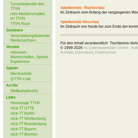
Turnierkalender des
Spielbetrieb - Rückschau
TTVN
Im Zeitraum vom Anfang der vergangenen Woc
mini-Meisterschaften
im TTVN
Spielbetrieb Vorschau
TTVN-Race
Im Zeitraum von heute bis zum Ende der kom
Seminare
Veranstaltungskalender
Niedersachsen
Für den Inhalt verantwortlich: Tischtennis-Ve
Vereine
© 1999-2026
nu Datenautomaten GmbH - Autom
Adressen,
Kontakt
,
Impressum
,
Datenschutz
Mannschaften, Spieler,
Ergebnisse
Spieler
Wechselliste
Q-TTR-Liste
Archiv
Wettkampfarchiv
Links
Homepage TTVN
click-TT DTTB
click-TT BaWü
click-TT Württemberg
click-TT Brandenburg
click-TT Bayern
click-TT Bremen