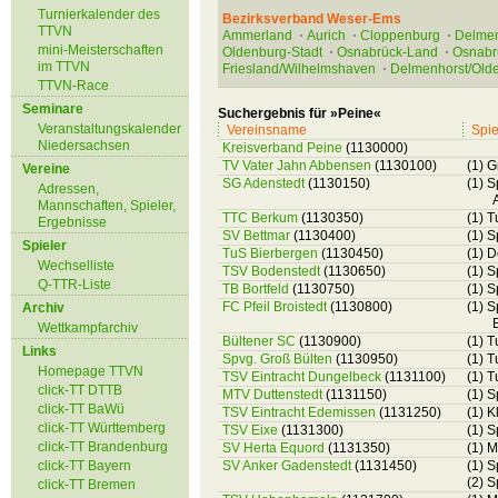
Turnierkalender des
Bezirksverband Weser-Ems
TTVN
Ammerland
Aurich
Cloppenburg
Delmen
mini-Meisterschaften
Oldenburg-Stadt
Osnabrück-Land
Osnabr
im TTVN
Friesland/Wilhelmshaven
Delmenhorst/Old
TTVN-Race
Seminare
Suchergebnis für »Peine«
Veranstaltungskalender
Vereinsname
Spie
Niedersachsen
Kreisverband Peine
(1130000)
TV Vater Jahn Abbensen
(1130100)
(1) 
Vereine
SG Adenstedt
(1130150)
(1) S
Adressen,
Mannschaften, Spieler,
TTC Berkum
(1130350)
(1) 
Ergebnisse
SV Bettmar
(1130400)
(1) S
Spieler
TuS Bierbergen
(1130450)
(1) 
Wechselliste
TSV Bodenstedt
(1130650)
(1) 
Q-TTR-Liste
TB Bortfeld
(1130750)
(1) S
FC Pfeil Broistedt
(1130800)
(1) 
Archiv
Wettkampfarchiv
Bültener SC
(1130900)
(1) T
Links
Spvg. Groß Bülten
(1130950)
(1) T
Homepage TTVN
TSV Eintracht Dungelbeck
(1131100)
(1) T
click-TT DTTB
MTV Duttenstedt
(1131150)
(1) 
click-TT BaWü
TSV Eintracht Edemissen
(1131250)
(1) 
click-TT Württemberg
TSV Eixe
(1131300)
(1) 
click-TT Brandenburg
SV Herta Equord
(1131350)
(1) 
click-TT Bayern
SV Anker Gadenstedt
(1131450)
(1) 
(2) S
click-TT Bremen