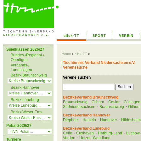
click-TT
SPORT
VEREIN
Spielklassen 2026/27
Home
>
click-TT
>
Bundes-/Regional-/
Oberligen
Tischtennis-Verband Niedersachsen e.V.
Verbands-/
Vereinssuche
Landesligen
Bezirk Braunschweig
Vereine suchen
Bezirk Hannover
Bezirksverband Braunschweig
Bezirk Lüneburg
Braunschweig
Gifhorn
Goslar
Göttingen
Südniedersachsen
Braunschweig
Gifhorn
Bezirk Weser-Ems
Bezirksverband Hannover
Diepholz
Hameln
Hannover
Hildesheim
Pokal 2026/27
Bezirksverband Lüneburg
Celle
Cuxhaven
Harburg-Land
Lüchow
Verden
Uelzen-Wendland
Turniere