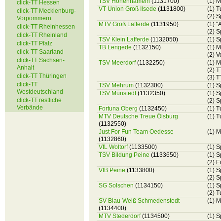
TSV Hohenhameln
(1131700)
(1) 
click-TT Hessen
VT Union Groß Ilsede
(1131800)
(1) T
click-TT Mecklenburg-
(2) 
Vorpommern
MTV Groß Lafferde
(1131950)
(1) "
click-TT Rheinhessen
(2) 
click-TT Rheinland
TSV Klein Lafferde
(1132050)
(1) 
click-TT Pfalz
TB Lengede
(1132150)
(1) 
click-TT Saarland
(2) 
click-TT Sachsen-
TSV Meerdorf
(1132250)
(1) 
Anhalt
(2) 
click-TT Thüringen
(3) T
click-TT
TSV Mehrum
(1132300)
(1) 
Westdeutschland
TSV Münstedt
(1132350)
(1) S
click-TT restliche
(2) 
Verbände
Fortuna Oberg
(1132450)
(1) 
MTV Deutsche Treue Ölsburg
(1) T
(1132550)
Just For Fun Team Oedesse
(1) 
(1132860)
VfL Woltorf
(1133500)
(1) S
TSV Bildung Peine
(1133650)
(1) S
(2) E
VfB Peine
(1133800)
(1) S
(2) S
SG Solschen
(1134150)
(1) 
(2) T
SV Blau-Weiß Schmedenstedt
(1) 
(1134400)
MTV Stederdorf
(1134500)
(1) 