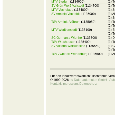
MTV Stedum
(1134600)
(1) 
SV Grün-Weiß Vallstedt
(1134700)
(1) T
MTV Vechelade
(1134800)
(1) 
SV Arminia Vechelde
(1135000)
(1) A
(2) S
TSV Arminia Vöhrum
(1135050)
(1) 
(2) 
MTV Wedtlenstedt
(1135100)
(1) 
(2) 
SC Germania Wierthe
(1135300)
(1) 
TSV Wipshausen
(1135400)
(1) 
SV Viktoria Woltwiesche
(1135550)
(1) 
(2) T
TSV Zweidorf-Wendeburg
(1135600)
(1) 
Für den Inhalt verantwortlich: Tischtennis-Ve
© 1999-2026
nu Datenautomaten GmbH - Autom
Kontakt
,
Impressum
,
Datenschutz