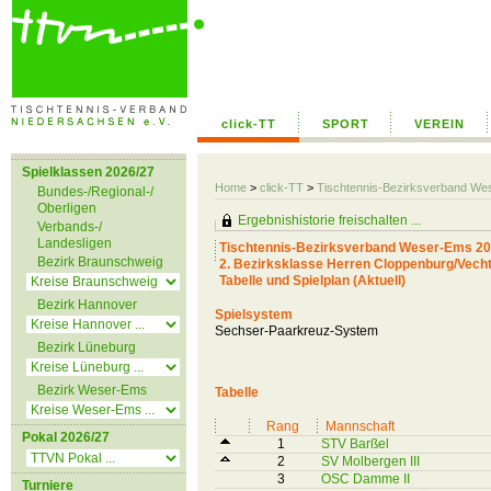
click-TT
SPORT
VEREIN
Spielklassen 2026/27
Home
>
click-TT
>
Tischtennis-Bezirksverband W
Bundes-/Regional-/
Oberligen
Ergebnishistorie freischalten ...
Verbands-/
Landesligen
Tischtennis-Bezirksverband Weser-Ems 20
Bezirk Braunschweig
2. Bezirksklasse Herren Cloppenburg/Vech
Tabelle und Spielplan (Aktuell)
Bezirk Hannover
Spielsystem
Sechser-Paarkreuz-System
Bezirk Lüneburg
Bezirk Weser-Ems
Tabelle
Rang
Mannschaft
Pokal 2026/27
1
STV Barßel
2
SV Molbergen III
3
OSC Damme II
Turniere