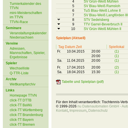
4
SV Grün-Weiß Mühlen
Turnierkalender des
5
SV Blau-Weiß Ramsloh
TTVN
6
TuS Blau-Weiß Lohne II
mini-Meisterschaften
7
SV Blau-Weiß Langförden III
im TTVN
8
STV Sedelsberg
TTVN-Race
9
TTV Garrel-Beverbruch II
Seminare
10
SV Grün-Weiß Mühlen II
Veranstaltungskalender
Niedersachsen
Spielplan (Aktuell)
Vereine
Tag Datum Zeit
Spiellokal
Adressen,
Fr.
10.04.2015
20:00
(1)
Mannschaften, Spieler,
20:00
(1)
Ergebnisse
Sa.
11.04.2015
20:00
(1)
Spieler
Fr.
17.04.2015
20:00
(2)
Wechselliste
Sa.
18.04.2015
15:30
(1)
Q-TTR-Liste
Archiv
Tabelle und Spielplan (pdf)
Wettkampfarchiv
Links
Homepage TTVN
click-TT DTTB
Für den Inhalt verantwortlich: Tischtennis-Ve
click-TT BaWü
© 1999-2026
nu Datenautomaten GmbH - Autom
click-TT Württemberg
Kontakt
,
Impressum
,
Datenschutz
click-TT Brandenburg
click-TT Bayern
click-TT Bremen