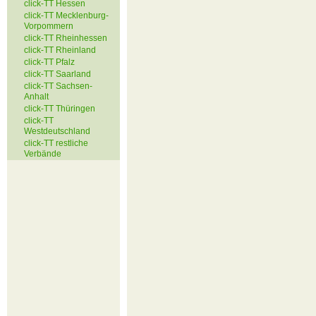
click-TT Hessen
click-TT Mecklenburg-
Vorpommern
click-TT Rheinhessen
click-TT Rheinland
click-TT Pfalz
click-TT Saarland
click-TT Sachsen-
Anhalt
click-TT Thüringen
click-TT
Westdeutschland
click-TT restliche
Verbände