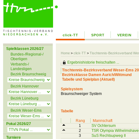
click-TT
SPORT
VEREIN
Spielklassen 2026/27
Home
>
click-TT
>
Tischtennis-Bezirksverband W
Bundes-/Regional-/
Oberligen
Ergebnishistorie freischalten ...
Verbands-/
Landesligen
Tischtennis-Bezirksverband Weser-Ems 20
Bezirk Braunschweig
Bezirksklasse Damen Aurich/Wittmund
Tabelle und Spielplan (Aktuell)
Bezirk Hannover
Spielsystem
Braunschweiger System
Bezirk Lüneburg
Bezirk Weser-Ems
Tabelle
Rang
Mannschaft
Pokal 2026/27
1
SV Ochtersum
2
TSR Olympia Wilhelmshave
3
SuS Rechtsupweg II
Turniere