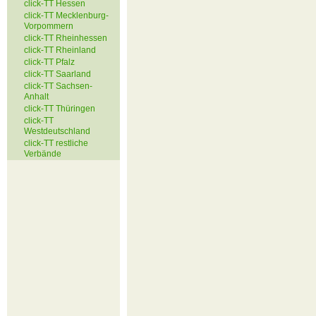
click-TT Hessen
click-TT Mecklenburg-
Vorpommern
click-TT Rheinhessen
click-TT Rheinland
click-TT Pfalz
click-TT Saarland
click-TT Sachsen-
Anhalt
click-TT Thüringen
click-TT
Westdeutschland
click-TT restliche
Verbände