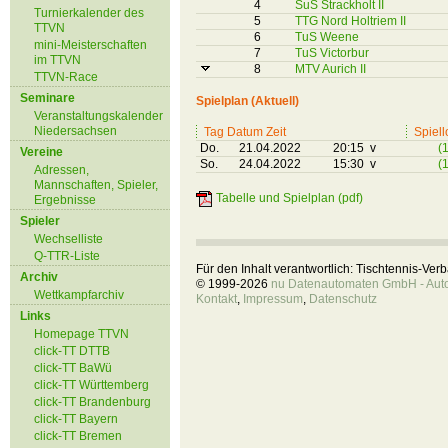
4
SuS Strackholt II
Turnierkalender des
5
TTG Nord Holtriem II
TTVN
6
TuS Weene
mini-Meisterschaften
7
TuS Victorbur
im TTVN
8
MTV Aurich II
TTVN-Race
Seminare
Spielplan (Aktuell)
Veranstaltungskalender
Niedersachsen
Tag Datum Zeit
Spiell
Do.
21.04.2022
20:15 v
(1
Vereine
So.
24.04.2022
15:30 v
(1
Adressen,
Mannschaften, Spieler,
Tabelle und Spielplan (pdf)
Ergebnisse
Spieler
Wechselliste
Q-TTR-Liste
Für den Inhalt verantwortlich: Tischtennis-Ve
Archiv
© 1999-2026
nu Datenautomaten GmbH - Autom
Wettkampfarchiv
Kontakt
,
Impressum
,
Datenschutz
Links
Homepage TTVN
click-TT DTTB
click-TT BaWü
click-TT Württemberg
click-TT Brandenburg
click-TT Bayern
click-TT Bremen