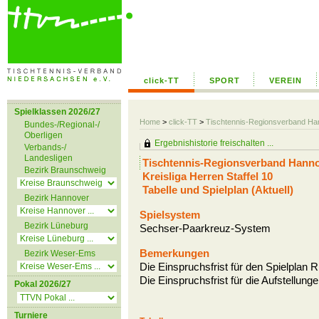
click-TT
SPORT
VEREIN
Spielklassen 2026/27
Home
>
click-TT
>
Tischtennis-Regionsverband H
Bundes-/Regional-/
Oberligen
Ergebnishistorie freischalten ...
Verbands-/
Landesligen
Tischtennis-Regionsverband Hanno
Bezirk Braunschweig
Kreisliga Herren Staffel 10
Tabelle und Spielplan (Aktuell)
Bezirk Hannover
Spielsystem
Bezirk Lüneburg
Sechser-Paarkreuz-System
Bemerkungen
Bezirk Weser-Ems
Die Einspruchsfrist für den Spielplan
Die Einspruchsfrist für die Aufstellun
Pokal 2026/27
Turniere