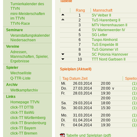
Tabelle
Turnierkalender des
TTVN
Rang
Mannschaft
mini-Meisterschaften
1
SV Velber II
im TTVN
2
TuS Harenberg II
TTVN-Race
3
MTV Herrenhausen II
Seminare
4
SV Marienwerder IV
5
SG Letter
Veranstaltungskalender
6
Tuspo Almhorst
Niedersachsen
7
TuS Empelde III
Vereine
8
TuS Gümmer VI
Adressen,
9
SC Polonia Hannover
Mannschaften, Spieler,
10
TTT Nord Garbsen II
Ergebnisse
Spieler
Spielplan (Aktuell)
Wechselliste
Q-TTR-Liste
Tag Datum Zeit
Spiello
Mi.
26.03.2014
20:00
(1)
Archiv
Do.
27.03.2014
20:00 v
(1)
Wettkampfarchiv
Fr.
28.03.2014
19:30
(1)
Links
20:00
(1)
Homepage TTVN
Sa.
29.03.2014
18:00
(1)
click-TT DTTB
So.
30.03.2014
15:30
(1)
click-TT BaWü
Mo.
31.03.2014
20:00
(1)
click-TT Württemberg
Di.
01.04.2014
20:00
(1)
click-TT Brandenburg
Fr.
04.04.2014
19:30
(1)
click-TT Bayern
click-TT Bremen
Tabelle und Spielplan (pdf)