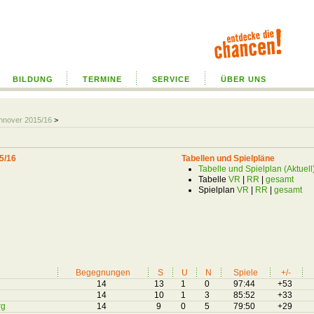
BILDUNG
TERMINE
SERVICE
ÜBER UNS
annover 2015/16
>
5/16
Tabellen und Spielpläne
Tabelle und Spielplan (Aktuell
Tabelle
VR
|
RR
|
gesamt
Spielplan
VR
|
RR
|
gesamt
Begegnungen
S
U
N
Spiele
+/-
14
13
1
0
97:44
+53
14
10
1
3
85:52
+33
rg
14
9
0
5
79:50
+29