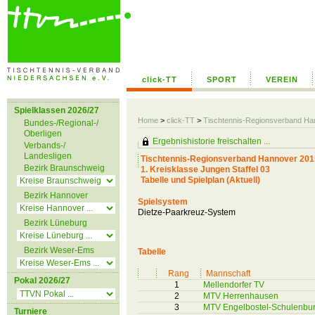
click-TT
SPORT
VEREIN
Spielklassen 2026/27
Home
>
click-TT
>
Tischtennis-Regionsverband H
Bundes-/Regional-/
Oberligen
Ergebnishistorie freischalten ...
Verbands-/
Landesligen
Tischtennis-Regionsverband Hannover 201
Bezirk Braunschweig
1. Kreisklasse Jungen Staffel 03
Tabelle und Spielplan (Aktuell)
Bezirk Hannover
Spielsystem
Dietze-Paarkreuz-System
Bezirk Lüneburg
Bezirk Weser-Ems
Tabelle
Rang
Mannschaft
Pokal 2026/27
1
Mellendorfer TV
2
MTV Herrenhausen
3
MTV Engelbostel-Schulenbu
Turniere