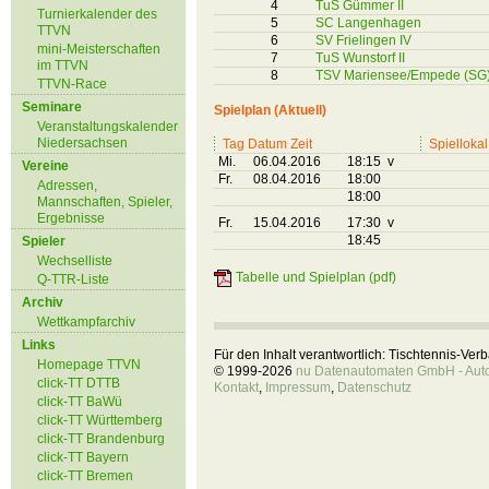
4
TuS Gümmer II
Turnierkalender des
5
SC Langenhagen
TTVN
6
SV Frielingen IV
mini-Meisterschaften
7
TuS Wunstorf II
im TTVN
8
TSV Mariensee/Empede (SG
TTVN-Race
Seminare
Spielplan (Aktuell)
Veranstaltungskalender
Niedersachsen
Tag Datum Zeit
Spiellokal
Mi.
06.04.2016
18:15 v
Vereine
Fr.
08.04.2016
18:00
Adressen,
18:00
Mannschaften, Spieler,
Ergebnisse
Fr.
15.04.2016
17:30 v
18:45
Spieler
Wechselliste
Tabelle und Spielplan (pdf)
Q-TTR-Liste
Archiv
Wettkampfarchiv
Links
Für den Inhalt verantwortlich: Tischtennis-Ve
Homepage TTVN
© 1999-2026
nu Datenautomaten GmbH - Autom
click-TT DTTB
Kontakt
,
Impressum
,
Datenschutz
click-TT BaWü
click-TT Württemberg
click-TT Brandenburg
click-TT Bayern
click-TT Bremen