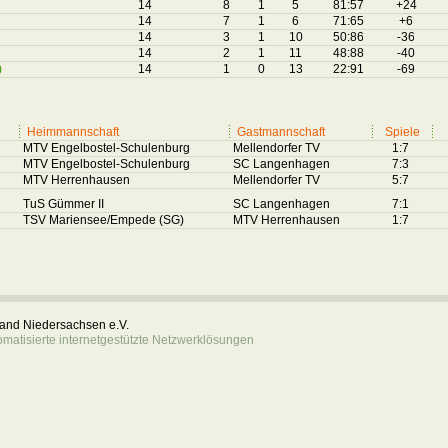
14
8
1
5
81:57
+24
14
7
1
6
71:65
+6
14
3
1
10
50:86
-36
14
2
1
11
48:88
-40
)
14
1
0
13
22:91
-69
Heimmannschaft
Gastmannschaft
Spiele
MTV Engelbostel-Schulenburg
Mellendorfer TV
1:7
MTV Engelbostel-Schulenburg
SC Langenhagen
7:3
MTV Herrenhausen
Mellendorfer TV
5:7
TuS Gümmer II
SC Langenhagen
7:1
TSV Mariensee/Empede (SG)
MTV Herrenhausen
1:7
rband Niedersachsen e.V.
atisierte internetgestützte Netzwerklösungen