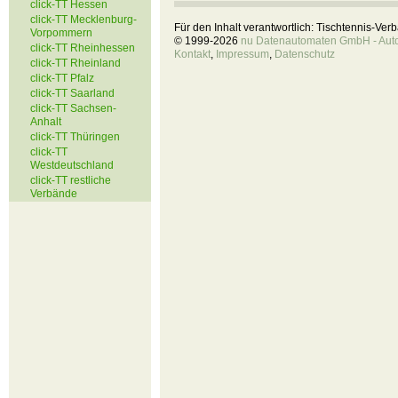
click-TT Hessen
click-TT Mecklenburg-
Für den Inhalt verantwortlich: Tischtennis-Ve
Vorpommern
© 1999-2026
nu Datenautomaten GmbH - Autom
click-TT Rheinhessen
Kontakt
,
Impressum
,
Datenschutz
click-TT Rheinland
click-TT Pfalz
click-TT Saarland
click-TT Sachsen-
Anhalt
click-TT Thüringen
click-TT
Westdeutschland
click-TT restliche
Verbände