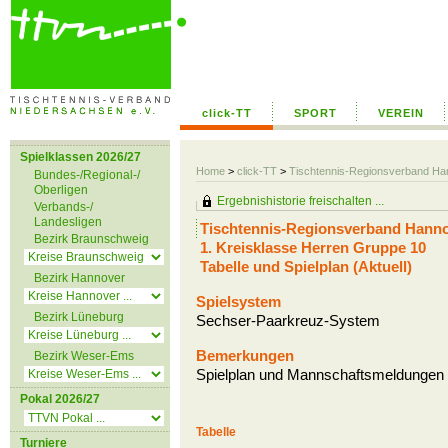
click-TT
SPORT
VEREIN
Spielklassen 2026/27
Home
>
click-TT
>
Tischtennis-Regionsverband H
Bundes-/Regional-/
Oberligen
Ergebnishistorie freischalten ...
Verbands-/
Landesligen
Tischtennis-Regionsverband Hanno
Bezirk Braunschweig
1. Kreisklasse Herren Gruppe 10
Tabelle und Spielplan (Aktuell)
Bezirk Hannover
Spielsystem
Bezirk Lüneburg
Sechser-Paarkreuz-System
Bemerkungen
Bezirk Weser-Ems
Spielplan und Mannschaftsmeldungen s
Pokal 2026/27
Tabelle
Turniere