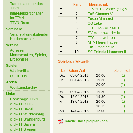
Turnierkalender des
Rang
Mannschaft
TTVN
1
TTV 2015 Seelze (SG) VI
mini-Meisterschaften
2
TuS Gümmer VII
im TTVN
3
Tuspo Almhorst
TTVN-Race
4
SG Letter
5
TTC Groß Munzel II
Seminare
6
SV Marienwerder IV
Veranstaltungskalender
7
TTC Lathwehren
Niedersachsen
8
MTV Herrenhausen III
Vereine
9
TuS Empelde IV
Adressen,
10
SC Polonia Hannover II
Mannschaften, Spieler,
Ergebnisse
Spielplan (Aktuell)
Spieler
Tag Datum Zeit
Spiellokal
Wechselliste
Do.
05.04.2018
20:00
(1)
Q-TTR-Liste
Fr.
06.04.2018
19:30
(1)
Archiv
20:00
(1)
Wettkampfarchiv
Mo.
09.04.2018
19:30
(1)
Links
Do.
12.04.2018
19:30
(1)
Homepage TTVN
Fr.
13.04.2018
20:00
(1)
click-TT DTTB
20:15
(1)
click-TT BaWü
Sa.
14.04.2018
13:00
(1)
click-TT Württemberg
click-TT Brandenburg
Tabelle und Spielplan (pdf)
click-TT Bayern
click-TT Bremen