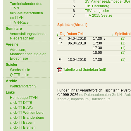
4
SV Mariensee/Empede (SG)
Turnierkalender des
5
TuS Harenberg
TTVN
6
TSV Langreder
mini-Meisterschaften
7
TTV 2015 Seelze
im TTVN
TTVN-Race
Spielplan (Aktuell)
Seminare
Veranstaltungskalender
Tag Datum Zeit
Spiellokal
Niedersachsen
Mi.
04.04.2018
17:30 v
(1)
Fr.
06.04.2018
17:30
(1)
Vereine
17:30
(1)
Adressen,
18:00
(1)
Mannschaften, Spieler,
Ergebnisse
Fr.
13.04.2018
17:30
(1)
Spieler
Tabelle und Spielplan (pdf)
Wechselliste
Q-TTR-Liste
Archiv
Wettkampfarchiv
Für den Inhalt verantwortlich: Tischtennis-Ve
Links
© 1999-2026
nu Datenautomaten GmbH - Autom
Homepage TTVN
Kontakt
,
Impressum
,
Datenschutz
click-TT DTTB
click-TT BaWü
click-TT Württemberg
click-TT Brandenburg
click-TT Bayern
click-TT Bremen