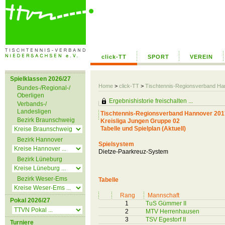
click-TT
SPORT
VEREIN
Spielklassen 2026/27
Home
>
click-TT
>
Tischtennis-Regionsverband H
Bundes-/Regional-/
Oberligen
Ergebnishistorie freischalten ...
Verbands-/
Landesligen
Tischtennis-Regionsverband Hannover 201
Bezirk Braunschweig
Kreisliga Jungen Gruppe 02
Tabelle und Spielplan (Aktuell)
Bezirk Hannover
Spielsystem
Dietze-Paarkreuz-System
Bezirk Lüneburg
Bezirk Weser-Ems
Tabelle
Rang
Mannschaft
Pokal 2026/27
1
TuS Gümmer II
2
MTV Herrenhausen
3
TSV Egestorf II
Turniere