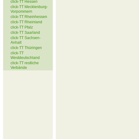
click-TT Hessen
click-TT Mecklenburg-
Vorpommern
click-TT Rheinhessen
click-TT Rheinland
click-TT Pfalz
click-TT Saarland
click-TT Sachsen-
Anhalt
click-TT Thüringen
click-TT
Westdeutschland
click-TT restliche
Verbände