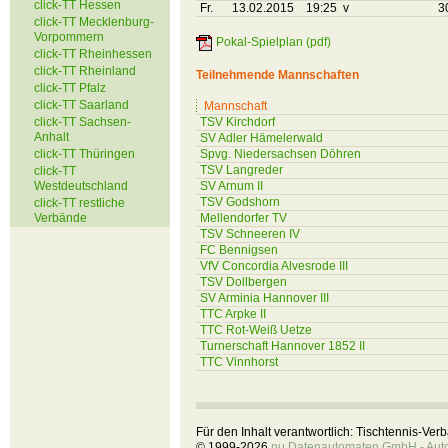
click-TT Hessen
Fr.
13.02.2015
19:25 v
3
click-TT Mecklenburg-
Vorpommern
Pokal-Spielplan (pdf)
click-TT Rheinhessen
click-TT Rheinland
Teilnehmende Mannschaften
click-TT Pfalz
click-TT Saarland
Mannschaft
click-TT Sachsen-
TSV Kirchdorf
Anhalt
SV Adler Hämelerwald
click-TT Thüringen
Spvg. Niedersachsen Döhren
TSV Langreder
click-TT
Westdeutschland
SV Arnum II
TSV Godshorn
click-TT restliche
Verbände
Mellendorfer TV
TSV Schneeren IV
FC Bennigsen
VfV Concordia Alvesrode III
TSV Dollbergen
SV Arminia Hannover III
TTC Arpke II
TTC Rot-Weiß Uetze
Turnerschaft Hannover 1852 II
TTC Vinnhorst
Für den Inhalt verantwortlich: Tischtennis-Ve
© 1999-2026
nu Datenautomaten GmbH - Autom