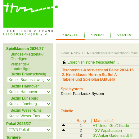
click-TT
SPORT
VEREIN
Spielklassen 2026/27
Home
>
click-TT
>
Tischtennis-Kreisverband Peine
Bundes-/Regional-/
Oberligen
Ergebnishistorie freischalten ...
Verbands-/
Landesligen
Tischtennis-Kreisverband Peine 2014/15
Bezirk Braunschweig
2. Kreisklasse Herren Staffel A
Tabelle und Spielplan (Aktuell)
Bezirk Hannover
Spielsystem
Dietze-Paarkreuz-System
Bezirk Lüneburg
Bezirk Weser-Ems
Tabelle
Rang
Mannschaft
Pokal 2026/27
1
VT Union Groß Ilsede
2
TSV Wipshausen
3
SV Anker Gadenstedt III
Turniere