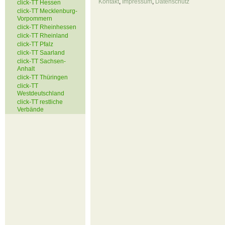
Kontakt
,
Impressum
,
Datenschutz
click-TT Hessen
click-TT Mecklenburg-
Vorpommern
click-TT Rheinhessen
click-TT Rheinland
click-TT Pfalz
click-TT Saarland
click-TT Sachsen-
Anhalt
click-TT Thüringen
click-TT
Westdeutschland
click-TT restliche
Verbände