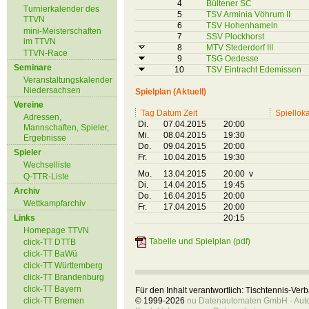
4
Bültener SC
Turnierkalender des
5
TSV Arminia Vöhrum II
TTVN
6
TSV Hohenhameln
mini-Meisterschaften
7
SSV Plockhorst
im TTVN
8
MTV Stederdorf III
TTVN-Race
9
TSG Oedesse
Seminare
10
TSV Eintracht Edemissen
Veranstaltungskalender
Niedersachsen
Spielplan (Aktuell)
Vereine
Tag Datum Zeit
Spielloka
Adressen,
Di.
07.04.2015
20:00
Mannschaften, Spieler,
Mi.
08.04.2015
19:30
Ergebnisse
Do.
09.04.2015
20:00
Spieler
Fr.
10.04.2015
19:30
Wechselliste
Mo.
13.04.2015
20:00 v
Q-TTR-Liste
Di.
14.04.2015
19:45
Archiv
Do.
16.04.2015
20:00
Wettkampfarchiv
Fr.
17.04.2015
20:00
Links
20:15
Homepage TTVN
Tabelle und Spielplan (pdf)
click-TT DTTB
click-TT BaWü
click-TT Württemberg
click-TT Brandenburg
click-TT Bayern
Für den Inhalt verantwortlich: Tischtennis-Ve
click-TT Bremen
© 1999-2026
nu Datenautomaten GmbH - Autom