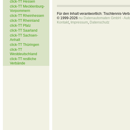
click-TT Hessen
click-TT Mecklenburg-
Vorpommern
Für den Inhalt verantwortlich: Tischtennis-Ve
click-TT Rheinhessen
© 1999-2026
nu Datenautomaten GmbH - Autom
click-TT Rheinland
Kontakt
,
Impressum
,
Datenschutz
click-TT Pfalz
click-TT Saarland
click-TT Sachsen-
Anhalt
click-TT Thüringen
click-TT
Westdeutschland
click-TT restliche
Verbände