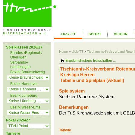
click-TT
SPORT
VEREIN
Spielklassen 2026/27
Home
>
click-TT
>
Tischtennis-Kreisverband Rot
Bundes-/Regional-/
Oberligen
Ergebnishistorie freischalten ...
Verbands-/
Landesligen
Tischtennis-Kreisverband Rotenb
Bezirk Braunschweig
Kreisliga Herren
Tabelle und Spielplan (Aktuell)
Bezirk Hannover
Spielsystem
Bezirk Lüneburg
Sechser-Paarkreuz-System
Bemerkungen
Bezirk Weser-Ems
Der TuS Kirchwalsede spielt mit GELB
Pokal 2026/27
Tabelle
Turniere