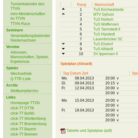
Turnierkalender des
Rang
Mannschaft
TTVN
1
TuS Kirchwalsede
mini-Meisterschaften
2
MTV Gyhum
im TTVN
3
TuS Nartum
TTVN-Race
4
TuS Waffensen
5
TuS Tarmstedt II
Seminare
6
TuS Hipstedt
Veranstaltungskalender
7
Lauenbrücker SC
Niedersachsen
8
TuS Elsdorf
Vereine
9
TuS Alfstedt
Adressen,
10
SV Ippensen II
Mannschaften, Spieler,
Ergebnisse
Spielplan (Aktuell)
Spieler
Tag Datum Zeit
Spi
Wechselliste
Mo.
08.04.2013
20:00 v
Q-TTR-Liste
Di.
09.04.2013
20:15 v
Archiv
Fr.
12.04.2013
20:00 v
Wettkampfarchiv
20:00 v
Links
Mo.
15.04.2013
20:00 v
Homepage TTVN
20:00 v
click-TT DTTB
Fr.
19.04.2013
20:00 v
click-TT BaWü
20:00 v
click-TT Württemberg
20:00 v
click-TT Brandenburg
click-TT Bayern
Tabelle und Spielplan (pdf)
click-TT Bremen