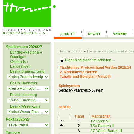
click-TT
SPORT
VEREIN
Spielklassen 2026/27
Home
>
click-TT
>
Tischtennis-Kreisverband Verd
Bundes-/Regional-/
Oberligen
Ergebnishistorie freischalten ...
Verbands-/
Landesligen
Tischtennis-Kreisverband Verden 2015/16
Bezirk Braunschweig
2. Kreisklasse Herren
Tabelle und Spielplan (Aktuell)
Bezirk Hannover
Spielsystem
Sechser-Paarkreuz-System
Bezirk Lüneburg
Bezirk Weser-Ems
Tabelle
Rang
Mannschaft
Pokal 2026/27
1
TV Oyten VII
2
TSV Bierden II
3
SC Weser Barme III
Turniere