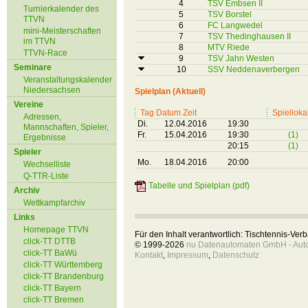
4
TSV Embsen II
Turnierkalender des
5
TSV Borstel
TTVN
6
FC Langwedel
mini-Meisterschaften
7
TSV Thedinghausen II
im TTVN
8
MTV Riede
TTVN-Race
9
TSV Jahn Westen
Seminare
10
SSV Neddenaverbergen
Veranstaltungskalender
Niedersachsen
Spielplan (Aktuell)
Vereine
Tag Datum Zeit
Spielloka
Adressen,
Di.
12.04.2016
19:30
Mannschaften, Spieler,
Fr.
15.04.2016
19:30
(1)
Ergebnisse
20:15
(1)
Spieler
Mo.
18.04.2016
20:00
Wechselliste
Q-TTR-Liste
Tabelle und Spielplan (pdf)
Archiv
Wettkampfarchiv
Links
Homepage TTVN
Für den Inhalt verantwortlich: Tischtennis-Ve
click-TT DTTB
© 1999-2026
nu Datenautomaten GmbH - Autom
click-TT BaWü
Kontakt
,
Impressum
,
Datenschutz
click-TT Württemberg
click-TT Brandenburg
click-TT Bayern
click-TT Bremen