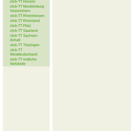
click-TT Hessen
click-TT Mecklenburg-
Vorpommern
click-TT Rheinhessen
click-TT Rheinland
click-TT Pfalz
click-TT Saarland
click-TT Sachsen-
Anhalt
click-TT Thüringen
click-TT
Westdeutschland
click-TT restliche
Verbände