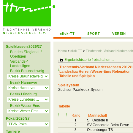
click-TT
SPORT
VEREIN
Spielklassen 2026/27
Home
>
click-TT
>
Tischtennis-Verband Niedersac
Bundes-/Regional-/
Oberligen
Ergebnishistorie freischalten ...
Verbands-/
Landesligen
Tischtennis-Verband Niedersachsen 2012/
Bezirk Braunschweig
Landesliga Herren Weser-Ems Relegation
Tabelle und Spielplan
Bezirk Hannover
Spielsystem
Sechser-Paarkreuz-System
Bezirk Lüneburg
Bezirk Weser-Ems
Tabelle
Rang
Mannschaft
Pokal 2026/27
1
SF Oesede II
2
SV Concordia Belm-Powe
3
Oldenburger TB
Turniere