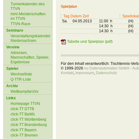
Turnierkalender des
Spielplan
TTVN
mini-Meisterschaften
Tag Datum Zeit
Spiellokal
im TTVN
Sa.
04.05.2013
11:00 h
(H)
TTVN-Race
14:30 h
(H)
Seminare
14:30 h
(H)
Veranstaltungskalender
Niedersachsen
Tabelle und Spielplan (pdf)
Vereine
Adressen,
Mannschaften, Spieler,
Ergebnisse
Für den Inhalt verantwortlich: Tischtennis-Ve
© 1999-2026
nu Datenautomaten GmbH - Autom
Spieler
Kontakt
,
Impressum
,
Datenschutz
Wechselliste
Q-TTR-Liste
Archiv
Wettkampfarchiv
Links
Homepage TTVN
click-TT DTTB
click-TT BaWü
click-TT Württemberg
click-TT Brandenburg
click-TT Bayern
click-TT Bremen