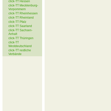
click-TT Hessen
click-TT Mecklenburg-
Vorpommern
click-TT Rheinhessen
click-TT Rheinland
click-TT Pfalz
click-TT Saarland
click-TT Sachsen-
Anhalt
click-TT Thüringen
click-TT
Westdeutschland
click-TT restliche
Verbände