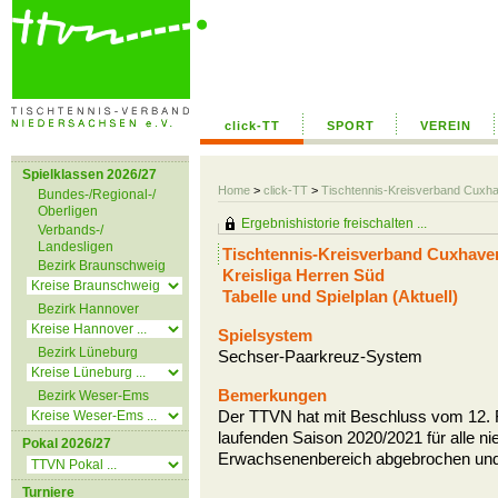
click-TT
SPORT
VEREIN
Spielklassen 2026/27
Home
>
click-TT
>
Tischtennis-Kreisverband Cuxh
Bundes-/Regional-/
Oberligen
Ergebnishistorie freischalten ...
Verbands-/
Landesligen
Tischtennis-Kreisverband Cuxhave
Bezirk Braunschweig
Kreisliga Herren Süd
Tabelle und Spielplan (Aktuell)
Bezirk Hannover
Spielsystem
Bezirk Lüneburg
Sechser-Paarkreuz-System
Bemerkungen
Bezirk Weser-Ems
Der TTVN hat mit Beschluss vom 12. F
laufenden Saison 2020/2021 für alle n
Pokal 2026/27
Erwachsenenbereich abgebrochen und die
Turniere