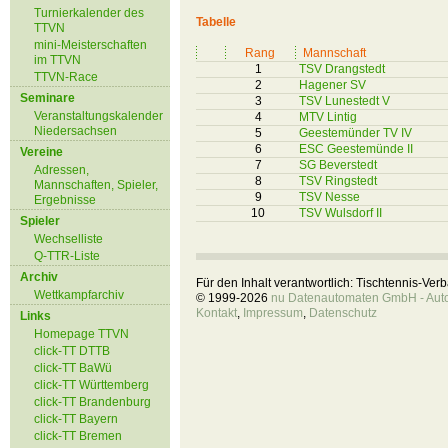
Turnierkalender des
Tabelle
TTVN
mini-Meisterschaften
Rang
Mannschaft
im TTVN
1
TSV Drangstedt
TTVN-Race
2
Hagener SV
Seminare
3
TSV Lunestedt V
Veranstaltungskalender
4
MTV Lintig
Niedersachsen
5
Geestemünder TV IV
6
ESC Geestemünde II
Vereine
7
SG Beverstedt
Adressen,
8
TSV Ringstedt
Mannschaften, Spieler,
9
TSV Nesse
Ergebnisse
10
TSV Wulsdorf II
Spieler
Wechselliste
Q-TTR-Liste
Archiv
Für den Inhalt verantwortlich: Tischtennis-Ve
Wettkampfarchiv
© 1999-2026
nu Datenautomaten GmbH - Autom
Kontakt
,
Impressum
,
Datenschutz
Links
Homepage TTVN
click-TT DTTB
click-TT BaWü
click-TT Württemberg
click-TT Brandenburg
click-TT Bayern
click-TT Bremen