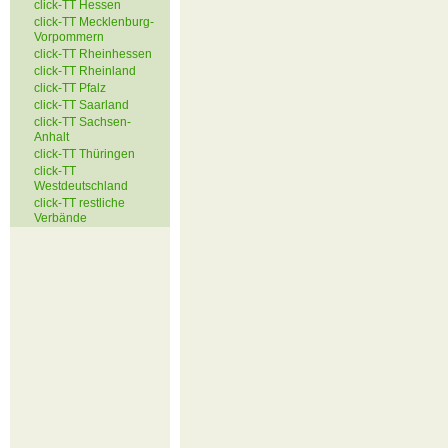
click-TT Hessen
click-TT Mecklenburg-
Vorpommern
click-TT Rheinhessen
click-TT Rheinland
click-TT Pfalz
click-TT Saarland
click-TT Sachsen-
Anhalt
click-TT Thüringen
click-TT
Westdeutschland
click-TT restliche
Verbände