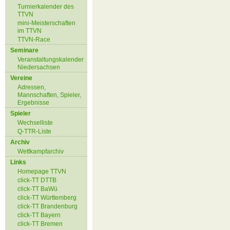
Turnierkalender des
TTVN
mini-Meisterschaften
im TTVN
TTVN-Race
Seminare
Veranstaltungskalender
Niedersachsen
Vereine
Adressen,
Mannschaften, Spieler,
Ergebnisse
Spieler
Wechselliste
Q-TTR-Liste
Archiv
Wettkampfarchiv
Links
Homepage TTVN
click-TT DTTB
click-TT BaWü
click-TT Württemberg
click-TT Brandenburg
click-TT Bayern
click-TT Bremen