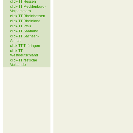
click-TT Hessen
click-TT Mecklenburg-
Vorpommern
click-TT Rheinhessen
click-TT Rheinland
click-TT Pfalz
click-TT Saarland
click-TT Sachsen-
Anhalt
click-TT Thüringen
click-TT
Westdeutschland
click-TT restliche
Verbände