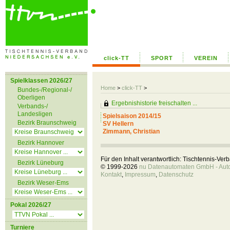
click-TT
SPORT
VEREIN
Spielklassen 2026/27
Home
>
click-TT
>
Bundes-/Regional-/
Oberligen
Ergebnishistorie freischalten ...
Verbands-/
Landesligen
Spielsaison 2014/15
Bezirk Braunschweig
SV Hellern
Zimmann, Christian
Bezirk Hannover
Für den Inhalt verantwortlich: Tischtennis-Ve
Bezirk Lüneburg
© 1999-2026
nu Datenautomaten GmbH - Autom
Kontakt
,
Impressum
,
Datenschutz
Bezirk Weser-Ems
Pokal 2026/27
Turniere