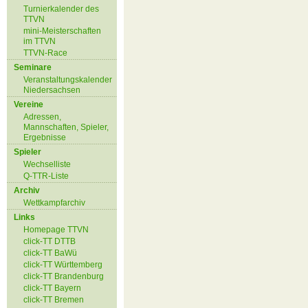
Turnierkalender des
TTVN
mini-Meisterschaften
im TTVN
TTVN-Race
Seminare
Veranstaltungskalender
Niedersachsen
Vereine
Adressen,
Mannschaften, Spieler,
Ergebnisse
Spieler
Wechselliste
Q-TTR-Liste
Archiv
Wettkampfarchiv
Links
Homepage TTVN
click-TT DTTB
click-TT BaWü
click-TT Württemberg
click-TT Brandenburg
click-TT Bayern
click-TT Bremen