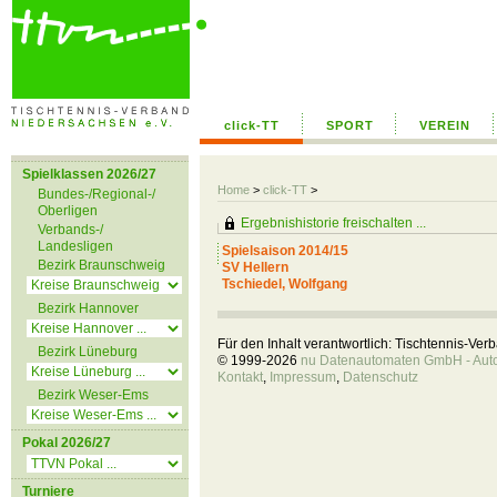
click-TT
SPORT
VEREIN
Spielklassen 2026/27
Home
>
click-TT
>
Bundes-/Regional-/
Oberligen
Ergebnishistorie freischalten ...
Verbands-/
Landesligen
Spielsaison 2014/15
Bezirk Braunschweig
SV Hellern
Tschiedel, Wolfgang
Bezirk Hannover
Für den Inhalt verantwortlich: Tischtennis-Ve
Bezirk Lüneburg
© 1999-2026
nu Datenautomaten GmbH - Autom
Kontakt
,
Impressum
,
Datenschutz
Bezirk Weser-Ems
Pokal 2026/27
Turniere