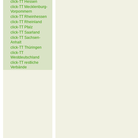
click-TT Hessen
click-TT Mecklenburg-
Vorpommern
click-TT Rheinhessen
click-TT Rheinland
click-TT Pfalz
click-TT Saarland
click-TT Sachsen-
Anhalt
click-TT Thüringen
click-TT
Westdeutschland
click-TT restliche
Verbände