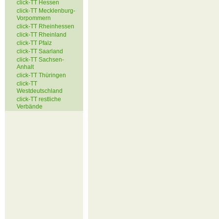
click-TT Hessen
click-TT Mecklenburg-
Vorpommern
click-TT Rheinhessen
click-TT Rheinland
click-TT Pfalz
click-TT Saarland
click-TT Sachsen-
Anhalt
click-TT Thüringen
click-TT
Westdeutschland
click-TT restliche
Verbände