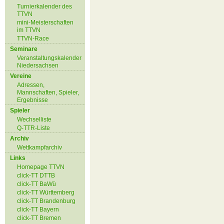
Turnierkalender des
TTVN
mini-Meisterschaften
im TTVN
TTVN-Race
Seminare
Veranstaltungskalender
Niedersachsen
Vereine
Adressen,
Mannschaften, Spieler,
Ergebnisse
Spieler
Wechselliste
Q-TTR-Liste
Archiv
Wettkampfarchiv
Links
Homepage TTVN
click-TT DTTB
click-TT BaWü
click-TT Württemberg
click-TT Brandenburg
click-TT Bayern
click-TT Bremen