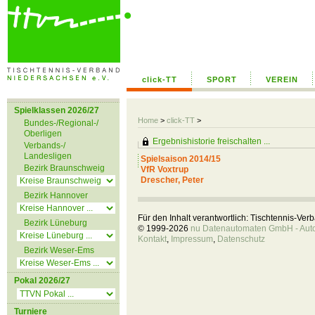
click-TT
SPORT
VEREIN
Spielklassen 2026/27
Home
>
click-TT
>
Bundes-/Regional-/
Oberligen
Ergebnishistorie freischalten ...
Verbands-/
Landesligen
Spielsaison 2014/15
Bezirk Braunschweig
VfR Voxtrup
Drescher, Peter
Bezirk Hannover
Für den Inhalt verantwortlich: Tischtennis-Ve
Bezirk Lüneburg
© 1999-2026
nu Datenautomaten GmbH - Autom
Kontakt
,
Impressum
,
Datenschutz
Bezirk Weser-Ems
Pokal 2026/27
Turniere