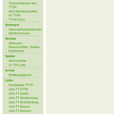
Turnierkalender des
TTVN
mini-Meisterschaften
im TTVN
TTVN-Race
Seminare
Veranstaltungskalender
Niedersachsen
Vereine
Adressen,
Mannschaften, Spieler,
Ergebnisse
Spieler
Wechselliste
Q-TTR-Liste
Archiv
Wettkampfarchiv
Links
Homepage TTVN
click-TT DTTB
click-TT BaWü
click-TT Württemberg
click-TT Brandenburg
click-TT Bayern
click-TT Bremen