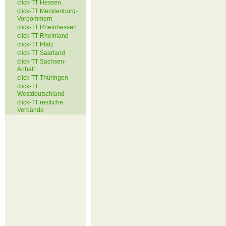
click-TT Hessen
click-TT Mecklenburg-
Vorpommern
click-TT Rheinhessen
click-TT Rheinland
click-TT Pfalz
click-TT Saarland
click-TT Sachsen-
Anhalt
click-TT Thüringen
click-TT
Westdeutschland
click-TT restliche
Verbände