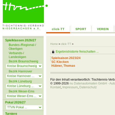
click-TT
SPORT
VEREIN
Spielklassen 2026/27
Home
>
click-TT
>
Bundes-/Regional-/
Oberligen
Ergebnishistorie freischalten ...
Verbands-/
Landesligen
Spielsaison 2023/24
Bezirk Braunschweig
SC Klecken
Hübner, Thomas
Bezirk Hannover
Für den Inhalt verantwortlich: Tischtennis-Ve
Bezirk Lüneburg
© 1999-2026
nu Datenautomaten GmbH - Autom
Kontakt
,
Impressum
,
Datenschutz
Bezirk Weser-Ems
Pokal 2026/27
Turniere