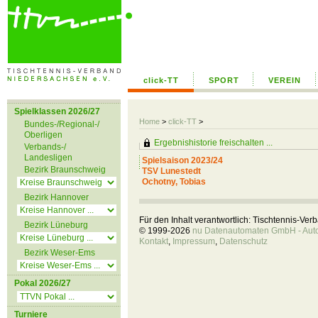
click-TT
SPORT
VEREIN
Spielklassen 2026/27
Home
>
click-TT
>
Bundes-/Regional-/
Oberligen
Ergebnishistorie freischalten ...
Verbands-/
Landesligen
Spielsaison 2023/24
Bezirk Braunschweig
TSV Lunestedt
Ochotny, Tobias
Bezirk Hannover
Für den Inhalt verantwortlich: Tischtennis-Ve
Bezirk Lüneburg
© 1999-2026
nu Datenautomaten GmbH - Autom
Kontakt
,
Impressum
,
Datenschutz
Bezirk Weser-Ems
Pokal 2026/27
Turniere