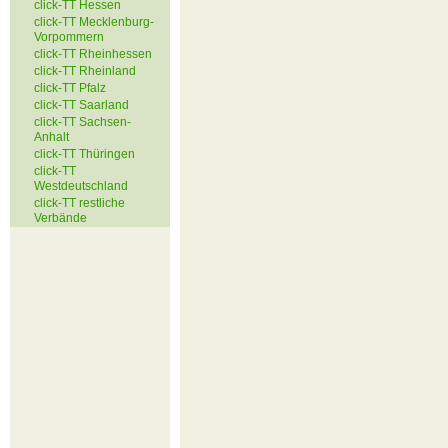
click-TT Hessen
click-TT Mecklenburg-
Vorpommern
click-TT Rheinhessen
click-TT Rheinland
click-TT Pfalz
click-TT Saarland
click-TT Sachsen-
Anhalt
click-TT Thüringen
click-TT
Westdeutschland
click-TT restliche
Verbände