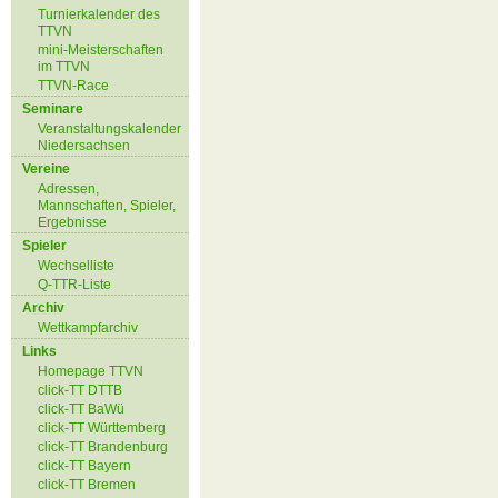
Turnierkalender des
TTVN
mini-Meisterschaften
im TTVN
TTVN-Race
Seminare
Veranstaltungskalender
Niedersachsen
Vereine
Adressen,
Mannschaften, Spieler,
Ergebnisse
Spieler
Wechselliste
Q-TTR-Liste
Archiv
Wettkampfarchiv
Links
Homepage TTVN
click-TT DTTB
click-TT BaWü
click-TT Württemberg
click-TT Brandenburg
click-TT Bayern
click-TT Bremen