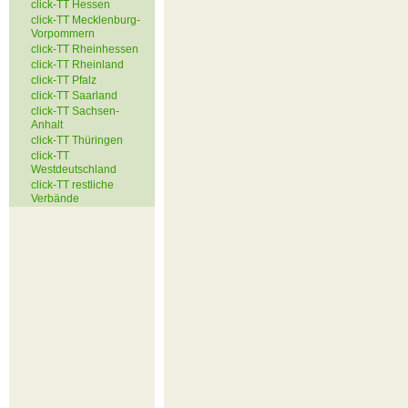
click-TT Hessen
click-TT Mecklenburg-
Vorpommern
click-TT Rheinhessen
click-TT Rheinland
click-TT Pfalz
click-TT Saarland
click-TT Sachsen-
Anhalt
click-TT Thüringen
click-TT
Westdeutschland
click-TT restliche
Verbände