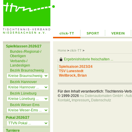
click-TT
SPORT
VEREIN
Spielklassen 2026/27
Home
>
click-TT
>
Bundes-/Regional-/
Oberligen
Ergebnishistorie freischalten ...
Verbands-/
Landesligen
Spielsaison 2023/24
Bezirk Braunschweig
TSV Lunestedt
Wellbrock, Brian
Bezirk Hannover
Für den Inhalt verantwortlich: Tischtennis-Ve
Bezirk Lüneburg
© 1999-2026
nu Datenautomaten GmbH - Autom
Kontakt
,
Impressum
,
Datenschutz
Bezirk Weser-Ems
Pokal 2026/27
Turniere