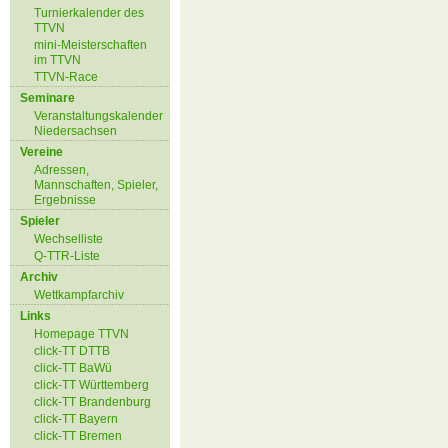
Turnierkalender des
TTVN
mini-Meisterschaften
im TTVN
TTVN-Race
Seminare
Veranstaltungskalender
Niedersachsen
Vereine
Adressen,
Mannschaften, Spieler,
Ergebnisse
Spieler
Wechselliste
Q-TTR-Liste
Archiv
Wettkampfarchiv
Links
Homepage TTVN
click-TT DTTB
click-TT BaWü
click-TT Württemberg
click-TT Brandenburg
click-TT Bayern
click-TT Bremen