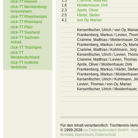
1.5
Cramme, Matthias
click-TT Hessen
1.6
Moldenhauer, Dirk
click-TT Mecklenburg-
2.3
Aprile, Oliver
Vorpommern
2.5
Härtel, Stefan
click-TT Rheinhessen
4.1
von Oy, Marian
click-TT Rheinland
click-TT Pfalz
Kersenfischer, Ulrich / von Oy, Maria
click-TT Saarland
Frankenberg, Markus / Levien, Tho
click-TT Sachsen-
Cramme, Matthias / Moldenhauer, Di
Anhalt
Frankenberg, Markus / von Oy, Mari
click-TT Thüringen
Cramme, Matthias / Kuhlmann, Jörg
click-TT
Kersenfischer, Ulrich / Levien, Thom
Westdeutschland
Cramme, Matthias / Levien, Thomas
click-TT restliche
Aprile, Oliver / Moldenhauer, Dirk
Verbände
Frankenberg, Markus / Härtel, Stefa
Frankenberg, Markus / Moldenhauer,
Kersenfischer, Ulrich / Kuhlmann, Jö
Levien, Thomas / von Oy, Marian
Kersenfischer, Ulrich / Moldenhauer,
Für den Inhalt verantwortlich: Tischtennis-Ve
© 1999-2026
nu Datenautomaten GmbH - Autom
Kontakt
,
Impressum
,
Datenschutz