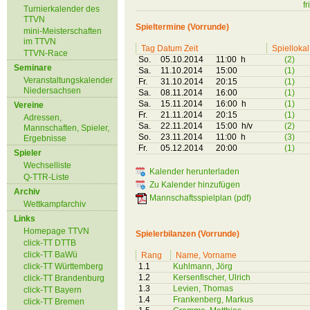
f
Turnierkalender des
TTVN
Spieltermine (Vorrunde)
mini-Meisterschaften
im TTVN
Tag Datum Zeit
Spiellokal
TTVN-Race
So.
05.10.2014
11:00 h
(2)
Seminare
Sa.
11.10.2014
15:00
(1)
Veranstaltungskalender
Fr.
31.10.2014
20:15
(1)
Niedersachsen
Sa.
08.11.2014
16:00
(1)
Sa.
15.11.2014
16:00 h
(1)
Vereine
Fr.
21.11.2014
20:15
(1)
Adressen,
Sa.
22.11.2014
15:00 h/v
(2)
Mannschaften, Spieler,
So.
23.11.2014
11:00 h
(3)
Ergebnisse
Fr.
05.12.2014
20:00
(1)
Spieler
Wechselliste
Kalender herunterladen
Q-TTR-Liste
Zu Kalender hinzufügen
Archiv
Mannschaftsspielplan (pdf)
Wettkampfarchiv
Links
Homepage TTVN
Spielerbilanzen (Vorrunde)
click-TT DTTB
click-TT BaWü
Rang
Name, Vorname
click-TT Württemberg
1.1
Kuhlmann, Jörg
1.2
Kersenfischer, Ulrich
click-TT Brandenburg
1.3
Levien, Thomas
click-TT Bayern
1.4
Frankenberg, Markus
click-TT Bremen