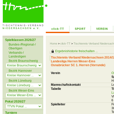
click-TT
SPORT
VEREIN
Spielklassen 2026/27
Home
>
click-TT
>
Tischtennis-Verband Niedersac
Bundes-/Regional-/
Oberligen
Ergebnishistorie freischalten ...
Verbands-/
Landesligen
Tischtennis-Verband Niedersachsen 2014/
Bezirk Braunschweig
Landesliga Herren Weser-Ems
Osnabrücker SC 1. Herren (Vorrunde)
Bezirk Hannover
Verein
O
S
Bezirk Lüneburg
H
Mannschaftskontakt
L
Tabelle
T
Bezirk Weser-Ems
L
V
6
Pokal 2026/27
Spielleiter
F
3
T
Turniere