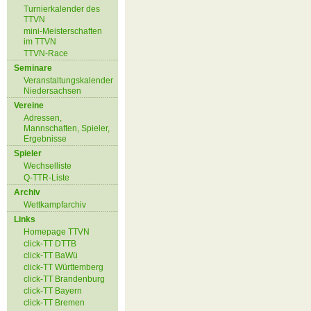
Turnierkalender des
TTVN
mini-Meisterschaften
im TTVN
TTVN-Race
Seminare
Veranstaltungskalender
Niedersachsen
Vereine
Adressen,
Mannschaften, Spieler,
Ergebnisse
Spieler
Wechselliste
Q-TTR-Liste
Archiv
Wettkampfarchiv
Links
Homepage TTVN
click-TT DTTB
click-TT BaWü
click-TT Württemberg
click-TT Brandenburg
click-TT Bayern
click-TT Bremen