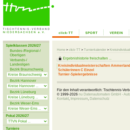
click-TT
SPORT
VEREIN
Spielklassen 2026/27
Home
>
click-TT
>
Turnierkalender
>
Kreisindividu
Bundes-/Regional-/
Oberligen
Ergebnishistorie freischalten ...
Verbands-/
Landesligen
Kreisindividualmeisterschaften Ammerland
Bezirk Braunschweig
Schülerinnen C Einzel
Turnier-Spielergebnisse
Bezirk Hannover
Für den Inhalt verantwortlich: Tischtennis-Ve
Bezirk Lüneburg
© 1999-2026
nu Datenautomaten GmbH - Autom
Kontakt
,
Impressum
,
Datenschutz
Bezirk Weser-Ems
Pokal 2026/27
Turniere