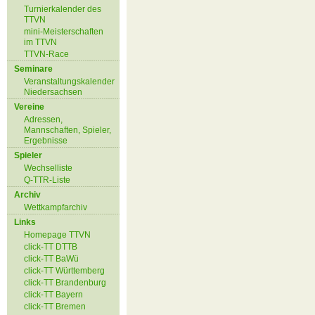
Turnierkalender des
TTVN
mini-Meisterschaften
im TTVN
TTVN-Race
Seminare
Veranstaltungskalender
Niedersachsen
Vereine
Adressen,
Mannschaften, Spieler,
Ergebnisse
Spieler
Wechselliste
Q-TTR-Liste
Archiv
Wettkampfarchiv
Links
Homepage TTVN
click-TT DTTB
click-TT BaWü
click-TT Württemberg
click-TT Brandenburg
click-TT Bayern
click-TT Bremen