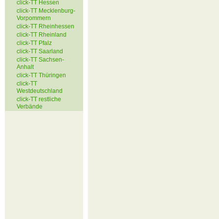
click-TT Hessen
click-TT Mecklenburg-
Vorpommern
click-TT Rheinhessen
click-TT Rheinland
click-TT Pfalz
click-TT Saarland
click-TT Sachsen-
Anhalt
click-TT Thüringen
click-TT
Westdeutschland
click-TT restliche
Verbände