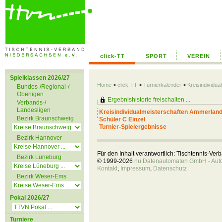
click-TT
SPORT
VEREIN
Spielklassen 2026/27
Home
>
click-TT
>
Turnierkalender
>
Kreisindividu
Bundes-/Regional-/
Oberligen
Ergebnishistorie freischalten ...
Verbands-/
Landesligen
Kreisindividualmeisterschaften Ammerland
Bezirk Braunschweig
Schüler C Einzel
Turnier-Spielergebnisse
Bezirk Hannover
Für den Inhalt verantwortlich: Tischtennis-Ve
Bezirk Lüneburg
© 1999-2026
nu Datenautomaten GmbH - Autom
Kontakt
,
Impressum
,
Datenschutz
Bezirk Weser-Ems
Pokal 2026/27
Turniere