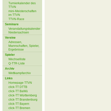
Turnierkalender des
TTVN
mini-Meisterschaften
im TTVN
TTVN-Race
Seminare
Veranstaltungskalender
Niedersachsen
Vereine
Adressen,
Mannschaften, Spieler,
Ergebnisse
Spieler
Wechselliste
Q-TTR-Liste
Archiv
Wettkampfarchiv
Links
Homepage TTVN
click-TT DTTB
click-TT BaWü
click-TT Württemberg
click-TT Brandenburg
click-TT Bayern
click-TT Bremen