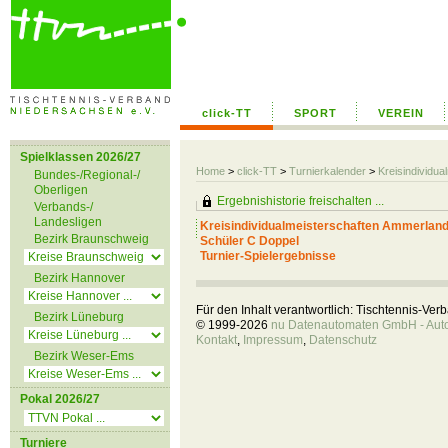
click-TT
SPORT
VEREIN
Spielklassen 2026/27
Home
>
click-TT
>
Turnierkalender
>
Kreisindividu
Bundes-/Regional-/
Oberligen
Ergebnishistorie freischalten ...
Verbands-/
Landesligen
Kreisindividualmeisterschaften Ammerland
Bezirk Braunschweig
Schüler C Doppel
Turnier-Spielergebnisse
Bezirk Hannover
Für den Inhalt verantwortlich: Tischtennis-Ve
Bezirk Lüneburg
© 1999-2026
nu Datenautomaten GmbH - Autom
Kontakt
,
Impressum
,
Datenschutz
Bezirk Weser-Ems
Pokal 2026/27
Turniere