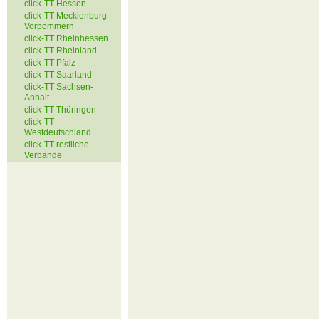
click-TT Hessen
click-TT Mecklenburg-
Vorpommern
click-TT Rheinhessen
click-TT Rheinland
click-TT Pfalz
click-TT Saarland
click-TT Sachsen-
Anhalt
click-TT Thüringen
click-TT
Westdeutschland
click-TT restliche
Verbände