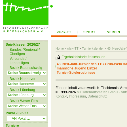
click-TT
SPORT
VEREIN
Spielklassen 2026/27
Home
>
click-TT
>
Turnierkalender
>
43. Neu-Jahr-
Bundes-/Regional-/
Oberligen
Ergebnishistorie freischalten ...
Verbands-/
Landesligen
43. Neu-Jahr-Turnier des TTC Grün-Weiß Hatt
Bezirk Braunschweig
männliche Jugend Einzel
Turnier-Spielergebnisse
Bezirk Hannover
Für den Inhalt verantwortlich: Tischtennis-Ve
Bezirk Lüneburg
© 1999-2026
nu Datenautomaten GmbH - Autom
Kontakt
,
Impressum
,
Datenschutz
Bezirk Weser-Ems
Pokal 2026/27
Turniere