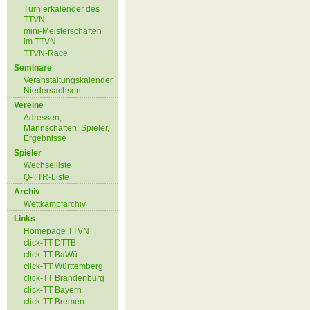
Turnierkalender des
TTVN
mini-Meisterschaften
im TTVN
TTVN-Race
Seminare
Veranstaltungskalender
Niedersachsen
Vereine
Adressen,
Mannschaften, Spieler,
Ergebnisse
Spieler
Wechselliste
Q-TTR-Liste
Archiv
Wettkampfarchiv
Links
Homepage TTVN
click-TT DTTB
click-TT BaWü
click-TT Württemberg
click-TT Brandenburg
click-TT Bayern
click-TT Bremen