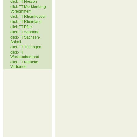
click-TT Hessen
click-TT Mecklenburg-
Vorpommern
click-TT Rheinhessen
click-TT Rheinland
click-TT Pfalz
click-TT Saarland
click-TT Sachsen-
Anhalt
click-TT Thüringen
click-TT
Westdeutschland
click-TT restliche
Verbände