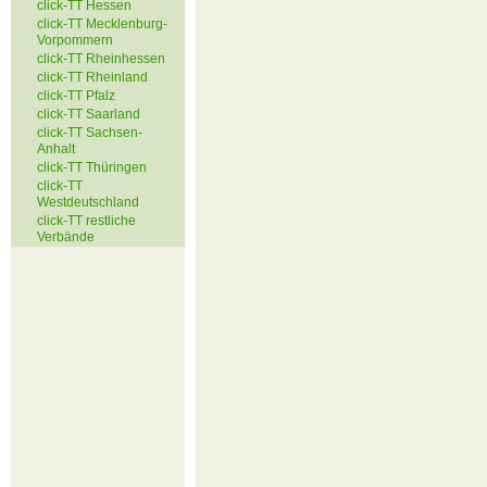
click-TT Hessen
click-TT Mecklenburg-
Vorpommern
click-TT Rheinhessen
click-TT Rheinland
click-TT Pfalz
click-TT Saarland
click-TT Sachsen-
Anhalt
click-TT Thüringen
click-TT
Westdeutschland
click-TT restliche
Verbände