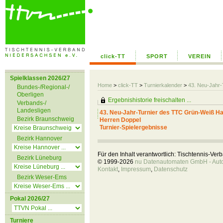
click-TT
SPORT
VEREIN
Spielklassen 2026/27
Home
>
click-TT
>
Turnierkalender
>
43. Neu-Jahr-
Bundes-/Regional-/
Oberligen
Ergebnishistorie freischalten ...
Verbands-/
Landesligen
43. Neu-Jahr-Turnier des TTC Grün-Weiß Hatt
Bezirk Braunschweig
Herren Doppel
Turnier-Spielergebnisse
Bezirk Hannover
Für den Inhalt verantwortlich: Tischtennis-Ve
Bezirk Lüneburg
© 1999-2026
nu Datenautomaten GmbH - Autom
Kontakt
,
Impressum
,
Datenschutz
Bezirk Weser-Ems
Pokal 2026/27
Turniere