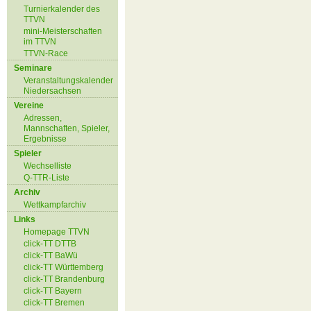
Turnierkalender des
TTVN
mini-Meisterschaften
im TTVN
TTVN-Race
Seminare
Veranstaltungskalender
Niedersachsen
Vereine
Adressen,
Mannschaften, Spieler,
Ergebnisse
Spieler
Wechselliste
Q-TTR-Liste
Archiv
Wettkampfarchiv
Links
Homepage TTVN
click-TT DTTB
click-TT BaWü
click-TT Württemberg
click-TT Brandenburg
click-TT Bayern
click-TT Bremen