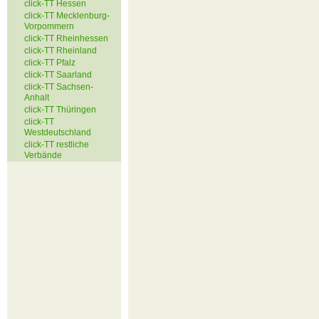
click-TT Hessen
click-TT Mecklenburg-
Vorpommern
click-TT Rheinhessen
click-TT Rheinland
click-TT Pfalz
click-TT Saarland
click-TT Sachsen-
Anhalt
click-TT Thüringen
click-TT
Westdeutschland
click-TT restliche
Verbände