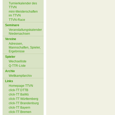
Turnierkalender des
TTVN
mini-Meisterschaften
im TTVN
TTVN-Race
Seminare
Veranstaltungskalender
Niedersachsen
Vereine
Adressen,
Mannschaften, Spieler,
Ergebnisse
Spieler
Wechselliste
Q-TTR-Liste
Archiv
Wettkampfarchiv
Links
Homepage TTVN
click-TT DTTB
click-TT BaWü
click-TT Württemberg
click-TT Brandenburg
click-TT Bayern
click-TT Bremen