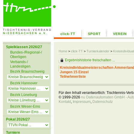
click-TT
SPORT
VEREIN
Spielklassen 2026/27
Home
>
click-TT
>
Turnierkalender
>
Kreisindividu
Bundes-/Regional-/
Oberligen
Ergebnishistorie freischalten ...
Verbands-/
Landesligen
Kreisindividualmeisterschaften Ammerlan
Bezirk Braunschweig
Jungen 15 Einzel
Teilnehmerliste
Bezirk Hannover
Für den Inhalt verantwortlich: Tischtennis-Ve
Bezirk Lüneburg
© 1999-2026
nu Datenautomaten GmbH - Autom
Kontakt
,
Impressum
,
Datenschutz
Bezirk Weser-Ems
Pokal 2026/27
Turniere