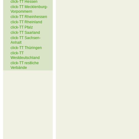
click-TT Hessen
click-TT Mecklenburg-
Vorpommern
click-TT Rheinhessen
click-TT Rheinland
click-TT Pfalz
click-TT Saarland
click-TT Sachsen-
Anhalt
click-TT Thüringen
click-TT
Westdeutschland
click-TT restliche
Verbände