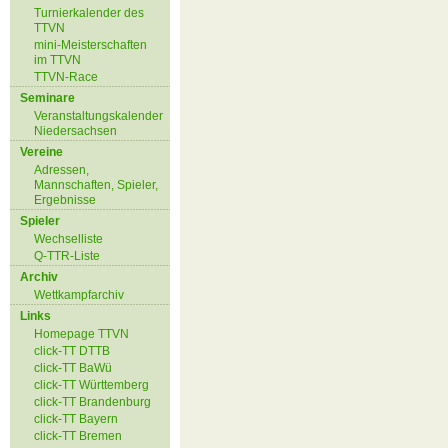
Turnierkalender des
TTVN
mini-Meisterschaften
im TTVN
TTVN-Race
Seminare
Veranstaltungskalender
Niedersachsen
Vereine
Adressen,
Mannschaften, Spieler,
Ergebnisse
Spieler
Wechselliste
Q-TTR-Liste
Archiv
Wettkampfarchiv
Links
Homepage TTVN
click-TT DTTB
click-TT BaWü
click-TT Württemberg
click-TT Brandenburg
click-TT Bayern
click-TT Bremen