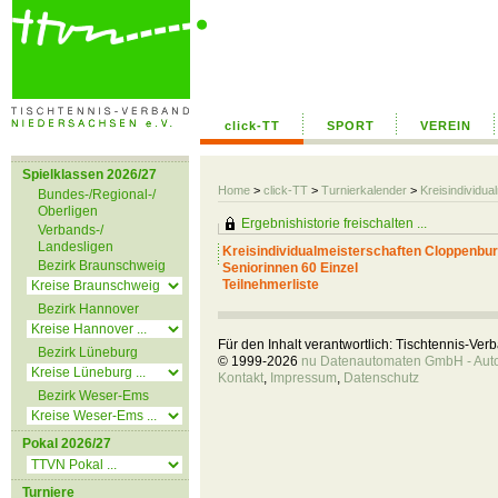
click-TT
SPORT
VEREIN
Spielklassen 2026/27
Home
>
click-TT
>
Turnierkalender
>
Kreisindividu
Bundes-/Regional-/
Oberligen
Ergebnishistorie freischalten ...
Verbands-/
Landesligen
Kreisindividualmeisterschaften Cloppenbu
Bezirk Braunschweig
Seniorinnen 60 Einzel
Teilnehmerliste
Bezirk Hannover
Für den Inhalt verantwortlich: Tischtennis-Ve
Bezirk Lüneburg
© 1999-2026
nu Datenautomaten GmbH - Autom
Kontakt
,
Impressum
,
Datenschutz
Bezirk Weser-Ems
Pokal 2026/27
Turniere