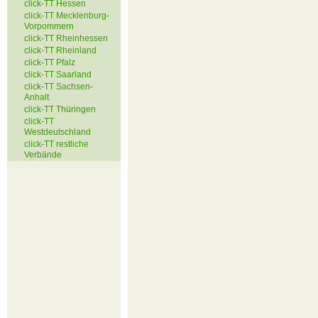
click-TT Hessen
click-TT Mecklenburg-
Vorpommern
click-TT Rheinhessen
click-TT Rheinland
click-TT Pfalz
click-TT Saarland
click-TT Sachsen-
Anhalt
click-TT Thüringen
click-TT
Westdeutschland
click-TT restliche
Verbände