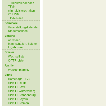
Turnierkalender des
TTVN
mini-Meisterschaften
im TTVN
TTVN-Race
Seminare
Veranstaltungskalender
Niedersachsen
Vereine
Adressen,
Mannschaften, Spieler,
Ergebnisse
Spieler
Wechselliste
Q-TTR-Liste
Archiv
Wettkampfarchiv
Links
Homepage TTVN
click-TT DTTB
click-TT BaWü
click-TT Württemberg
click-TT Brandenburg
click-TT Bayern
click-TT Bremen