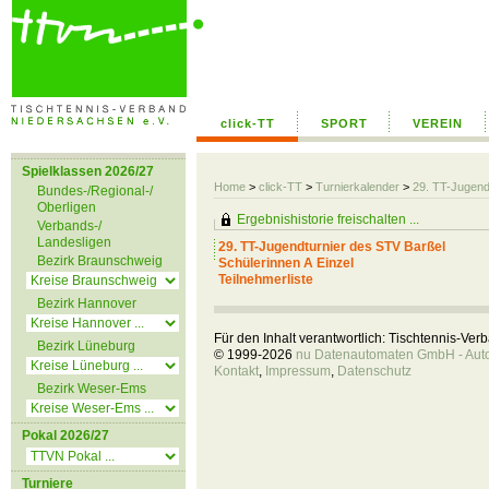
click-TT
SPORT
VEREIN
Spielklassen 2026/27
Home
>
click-TT
>
Turnierkalender
>
29. TT-Jugend
Bundes-/Regional-/
Oberligen
Ergebnishistorie freischalten ...
Verbands-/
Landesligen
29. TT-Jugendturnier des STV Barßel
Bezirk Braunschweig
Schülerinnen A Einzel
Teilnehmerliste
Bezirk Hannover
Für den Inhalt verantwortlich: Tischtennis-Ve
Bezirk Lüneburg
© 1999-2026
nu Datenautomaten GmbH - Autom
Kontakt
,
Impressum
,
Datenschutz
Bezirk Weser-Ems
Pokal 2026/27
Turniere