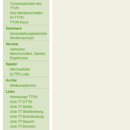
Turnierkalender des
TTVN
mini-Meisterschaften
im TTVN
TTVN-Race
Seminare
Veranstaltungskalender
Niedersachsen
Vereine
Adressen,
Mannschaften, Spieler,
Ergebnisse
Spieler
Wechselliste
Q-TTR-Liste
Archiv
Wettkampfarchiv
Links
Homepage TTVN
click-TT DTTB
click-TT BaWü
click-TT Württemberg
click-TT Brandenburg
click-TT Bayern
click-TT Bremen