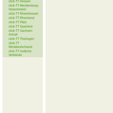
click-TT Hessen
click-TT Mecklenburg-
Vorpommern
click-TT Rheinhessen
click-TT Rheinland
click-TT Pfalz
click-TT Saarland
click-TT Sachsen-
Anhalt
click-TT Thüringen
click-TT
Westdeutschland
click-TT restliche
Verbände