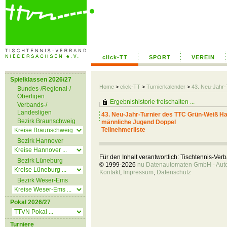
click-TT
SPORT
VEREIN
Spielklassen 2026/27
Home
>
click-TT
>
Turnierkalender
>
43. Neu-Jahr-
Bundes-/Regional-/
Oberligen
Ergebnishistorie freischalten ...
Verbands-/
Landesligen
43. Neu-Jahr-Turnier des TTC Grün-Weiß Hatt
Bezirk Braunschweig
männliche Jugend Doppel
Teilnehmerliste
Bezirk Hannover
Für den Inhalt verantwortlich: Tischtennis-Ve
Bezirk Lüneburg
© 1999-2026
nu Datenautomaten GmbH - Autom
Kontakt
,
Impressum
,
Datenschutz
Bezirk Weser-Ems
Pokal 2026/27
Turniere