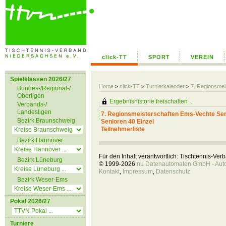
click-TT
SPORT
VEREIN
Spielklassen 2026/27
Home
>
click-TT
>
Turnierkalender
>
7. Regionsmei
Bundes-/Regional-/
Oberligen
Ergebnishistorie freischalten ...
Verbands-/
Landesligen
7. Regionsmeisterschaften Ems-Vechte Se
Bezirk Braunschweig
Senioren 40 Einzel
Teilnehmerliste
Bezirk Hannover
Für den Inhalt verantwortlich: Tischtennis-Ve
Bezirk Lüneburg
© 1999-2026
nu Datenautomaten GmbH - Autom
Kontakt
,
Impressum
,
Datenschutz
Bezirk Weser-Ems
Pokal 2026/27
Turniere