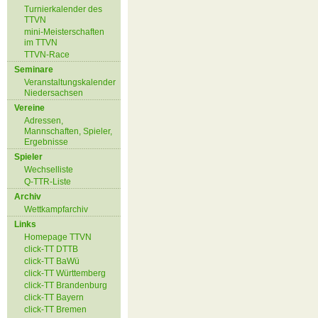
Turnierkalender des
TTVN
mini-Meisterschaften
im TTVN
TTVN-Race
Seminare
Veranstaltungskalender
Niedersachsen
Vereine
Adressen,
Mannschaften, Spieler,
Ergebnisse
Spieler
Wechselliste
Q-TTR-Liste
Archiv
Wettkampfarchiv
Links
Homepage TTVN
click-TT DTTB
click-TT BaWü
click-TT Württemberg
click-TT Brandenburg
click-TT Bayern
click-TT Bremen