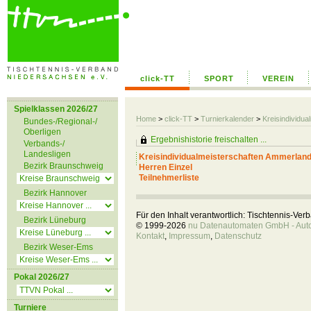
click-TT
SPORT
VEREIN
Spielklassen 2026/27
Home
>
click-TT
>
Turnierkalender
>
Kreisindividu
Bundes-/Regional-/
Oberligen
Ergebnishistorie freischalten ...
Verbands-/
Landesligen
Kreisindividualmeisterschaften Ammerlan
Bezirk Braunschweig
Herren Einzel
Teilnehmerliste
Bezirk Hannover
Für den Inhalt verantwortlich: Tischtennis-Ve
Bezirk Lüneburg
© 1999-2026
nu Datenautomaten GmbH - Autom
Kontakt
,
Impressum
,
Datenschutz
Bezirk Weser-Ems
Pokal 2026/27
Turniere