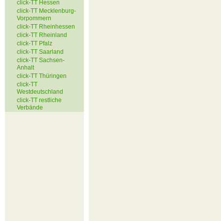
click-TT Hessen
click-TT Mecklenburg-
Vorpommern
click-TT Rheinhessen
click-TT Rheinland
click-TT Pfalz
click-TT Saarland
click-TT Sachsen-
Anhalt
click-TT Thüringen
click-TT
Westdeutschland
click-TT restliche
Verbände