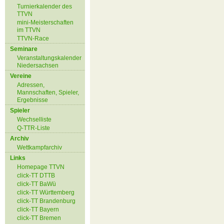
Turnierkalender des
TTVN
mini-Meisterschaften
im TTVN
TTVN-Race
Seminare
Veranstaltungskalender
Niedersachsen
Vereine
Adressen,
Mannschaften, Spieler,
Ergebnisse
Spieler
Wechselliste
Q-TTR-Liste
Archiv
Wettkampfarchiv
Links
Homepage TTVN
click-TT DTTB
click-TT BaWü
click-TT Württemberg
click-TT Brandenburg
click-TT Bayern
click-TT Bremen