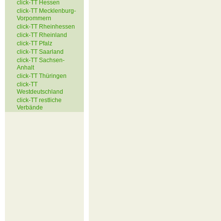
click-TT Hessen
click-TT Mecklenburg-
Vorpommern
click-TT Rheinhessen
click-TT Rheinland
click-TT Pfalz
click-TT Saarland
click-TT Sachsen-
Anhalt
click-TT Thüringen
click-TT
Westdeutschland
click-TT restliche
Verbände