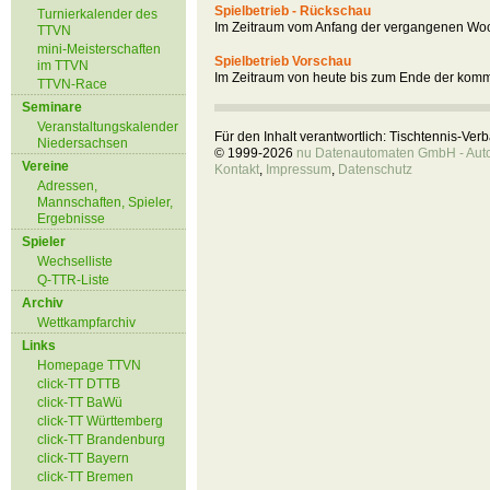
Spielbetrieb - Rückschau
Turnierkalender des
Im Zeitraum vom Anfang der vergangenen Woc
TTVN
mini-Meisterschaften
Spielbetrieb Vorschau
im TTVN
Im Zeitraum von heute bis zum Ende der kom
TTVN-Race
Seminare
Veranstaltungskalender
Für den Inhalt verantwortlich: Tischtennis-Ve
Niedersachsen
© 1999-2026
nu Datenautomaten GmbH - Autom
Vereine
Kontakt
,
Impressum
,
Datenschutz
Adressen,
Mannschaften, Spieler,
Ergebnisse
Spieler
Wechselliste
Q-TTR-Liste
Archiv
Wettkampfarchiv
Links
Homepage TTVN
click-TT DTTB
click-TT BaWü
click-TT Württemberg
click-TT Brandenburg
click-TT Bayern
click-TT Bremen