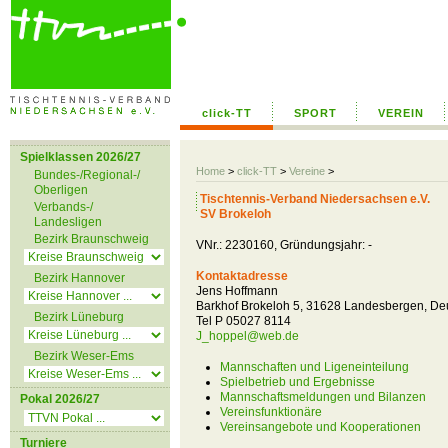
click-TT
SPORT
VEREIN
Spielklassen 2026/27
Home
>
click-TT
>
Vereine
>
Bundes-/Regional-/
Oberligen
Tischtennis-Verband Niedersachsen e.V.
Verbands-/
SV Brokeloh
Landesligen
Bezirk Braunschweig
VNr.: 2230160, Gründungsjahr: -
Kontaktadresse
Bezirk Hannover
Jens Hoffmann
Barkhof Brokeloh 5, 31628 Landesbergen, De
Bezirk Lüneburg
Tel P 05027 8114
J_hoppel@web.de
Bezirk Weser-Ems
Mannschaften und Ligeneinteilung
Spielbetrieb und Ergebnisse
Mannschaftsmeldungen und Bilanzen
Pokal 2026/27
Vereinsfunktionäre
Vereinsangebote und Kooperationen
Turniere