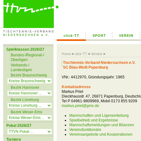
click-TT
SPORT
VEREIN
Spielklassen 2026/27
Home
>
click-TT
>
Vereine
>
Bundes-/Regional-/
Oberligen
Tischtennis-Verband Niedersachsen e.V.
Verbands-/
SC Blau-Weiß Papenburg
Landesligen
Bezirk Braunschweig
VNr.: 4412970, Gründungsjahr: 1965
Kontaktadresse
Bezirk Hannover
Markus Priet
Dieckhausstr. 47, 26871 Papenburg, Deutsch
Bezirk Lüneburg
Tel P 04961-9809969, Mobil 0173 855 9209
markus.priet@gmx.de
Bezirk Weser-Ems
Mannschaften und Ligeneinteilung
Spielbetrieb und Ergebnisse
Mannschaftsmeldungen und Bilanzen
Pokal 2026/27
Vereinsfunktionäre
Vereinsangebote und Kooperationen
Turniere