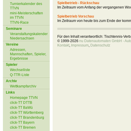
Spielbetrieb - Rückschau
Turnierkalender des
Im Zeitraum vom Anfang der vergangenen Woc
TTVN
mini-Meisterschaften
Spielbetrieb Vorschau
im TTVN
Im Zeitraum von heute bis zum Ende der kom
TTVN-Race
Seminare
Veranstaltungskalender
Für den Inhalt verantwortlich: Tischtennis-Ve
Niedersachsen
© 1999-2026
nu Datenautomaten GmbH - Autom
Vereine
Kontakt
,
Impressum
,
Datenschutz
Adressen,
Mannschaften, Spieler,
Ergebnisse
Spieler
Wechselliste
Q-TTR-Liste
Archiv
Wettkampfarchiv
Links
Homepage TTVN
click-TT DTTB
click-TT BaWü
click-TT Württemberg
click-TT Brandenburg
click-TT Bayern
click-TT Bremen