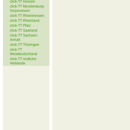
click-TT Hessen
click-TT Mecklenburg-
Vorpommern
click-TT Rheinhessen
click-TT Rheinland
click-TT Pfalz
click-TT Saarland
click-TT Sachsen-
Anhalt
click-TT Thüringen
click-TT
Westdeutschland
click-TT restliche
Verbände